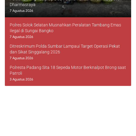
Dharmasraya
7 Agustus 2026
Polres Solok Selatan Musnahkan Peralatan Tambang Emas
Ilegal di Sungai Bangko
7 Agustus 2026
Ditreskrimum Polda Sumbar Lampaui Target Operasi Pekat
dan Sikat Singgalang 2026
7 Agustus 2026
Polresta Padang Sita 18 Sepeda Motor Berknalpot Brong saat
Patroli
3 Agustus 2026