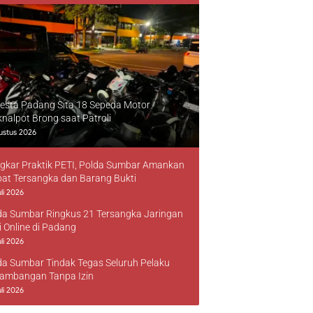
resta Padang Sita 18 Sepeda Motor
knalpot Brong saat Patroli
ustus 2026
gkar Praktik PETI, Polda Sumbar Amankan
at Tersangka dan Barang Bukti
li 2026
da Sumbar Ringkus 21 Tersangka Jaringan
i Online di Padang
li 2026
da Sumbar Tindak Tegas Seluruh Pelaku
ambangan Tanpa Izin
li 2026