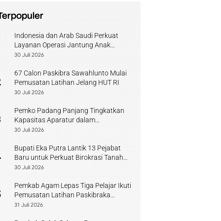
Terpopuler
Indonesia dan Arab Saudi Perkuat
1
Layanan Operasi Jantung Anak
Sumbar
30 Juli 2026
67 Calon Paskibra Sawahlunto Mulai
2
Pemusatan Latihan Jelang HUT RI
30 Juli 2026
Pemko Padang Panjang Tingkatkan
3
Kapasitas Aparatur dalam
Penanganan Pascabencana
30 Juli 2026
Bupati Eka Putra Lantik 13 Pejabat
4
Baru untuk Perkuat Birokrasi Tanah
Datar
30 Juli 2026
Pemkab Agam Lepas Tiga Pelajar Ikuti
5
Pemusatan Latihan Paskibraka
Sumbar
31 Juli 2026