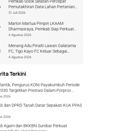
Pemkab Solok Selatan Percepat
6
Pemutakhiran Data Lahan Pertanian
Pangan Berkelanjutan
31 Juli 2026
Marlon Martua Pimpin LKAAM
7
Dharmasraya, Pemkab Siap Perkuat
Sinergi Adat
4 Agustus 2026
Menang Adu Pinalti Lawan Galatama
8
FC, Tigo Kayo FC Keluar Sebagai
Juara Piala Walikota Payakumbuh
4 Agustus 2026
rita Terkini
ilantik, Pengurus KONI Payakumbuh Periode
030 Targetkan Prestasi Dalam Porprov
r
us 2026
b dan DPRD Tanah Datar Sepakati KUA PPAS
us 2026
b Agam dan BKKBN Sumbar Perkuat