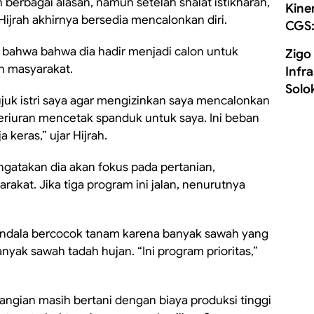
berbagai alasan, namun setelah shalat istikharah,
Kine
 Hijrah akhirnya bersedia mencalonkan diri.
CGS:
 bahwa bahwa dia hadir menjadi calon untuk
Zigo
h masyarakat.
Infr
Solo
uk istri saya agar mengizinkan saya mencalonkan
beriuran mencetak spanduk untuk saya. Ini beban
 keras,” ujar Hijrah.
ngatakan dia akan fokus pada pertanian,
kat. Jika tiga program ini jalan, nenurutnya
rkendala bercocok tanam karena banyak sawah yang
nyak sawah tadah hujan. “Ini program prioritas,”
i Pangian masih bertani dengan biaya produksi tinggi