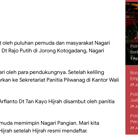
t oleh puluhan pemuda dan masyarakat Nagari
Pol
Dt Rajo Putih di Jorong Kotogadang, Nagari
Ber
3 Ag
gari oleh para pendukungnya. Setelah keliling
Bon
Emp
arkan ke Sekretariat Panitia Pilwanag di Kantor Wali
29 Ju
Pol
Jud
fianto Dt Tan Kayo Hijrah disambut oleh panitia
29 Ju
Pol
Pen
-muda memimpin Nagari Pangian. Mari kita
29 Ju
jrah setelah Hijrah resmi mendaftar.