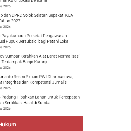
nan KB di Lokasi Bencana
us 2026
b dan DPRD Solok Selatan Sepakati KUA
Tahun 2027
us 2026
 Payakumbuh Perketat Pengawasan
busi Pupuk Bersubsidi bagi Petani Lokal
us 2026
v Sumbar Kerahkan Alat Berat Normalisasi
 Terdampak Banjir Kuranji
us 2026
prianto Resmi Pimpin PWI Dharmasraya,
t Integritas dan Kompetensi Jurnalis
us 2026
 Padang Hibahkan Lahan untuk Percepatan
n Sertifikasi Halal di Sumbar
us 2026
Hukum