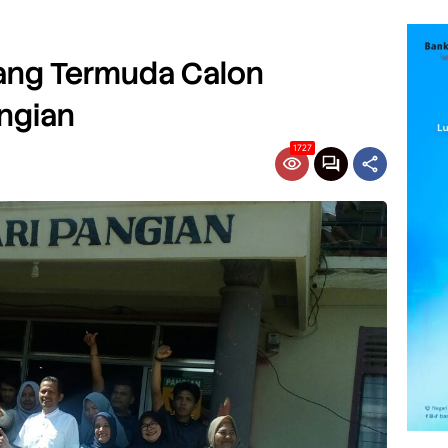
Orang Termuda Calon
ngian
1727