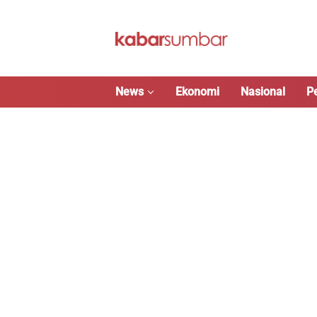
Langsung
ke
konten
News
Ekonomi
Nasional
P