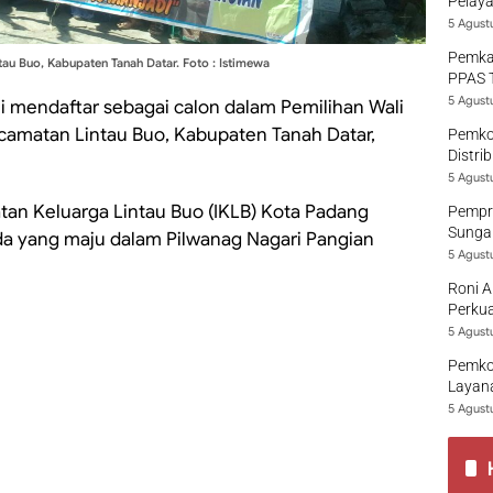
Pelaya
5 Agust
Pemka
au Buo, Kabupaten Tanah Datar. Foto : Istimewa
PPAS 
5 Agust
smi mendaftar sebagai calon dalam Pemilihan Wali
ecamatan Lintau Buo, Kabupaten Tanah Datar,
Pemko
Distri
5 Agust
atan Keluarga Lintau Buo (IKLB) Kota Padang
Pempro
Sungai
uda yang maju dalam Pilwanag Nagari Pangian
5 Agust
Roni A
Perkua
5 Agust
Pemko
Layana
5 Agust