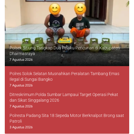
Polsek Sitiung Tangkap Dua Pelaku Pencurian di Kabupaten
Dharmasraya
7 Agustus 2026
Polres Solok Selatan Musnahkan Peralatan Tambang Emas
Ilegal di Sungai Bangko
7 Agustus 2026
Ditreskrimum Polda Sumbar Lampaui Target Operasi Pekat
dan Sikat Singgalang 2026
7 Agustus 2026
Polresta Padang Sita 18 Sepeda Motor Berknalpot Brong saat
Patroli
3 Agustus 2026