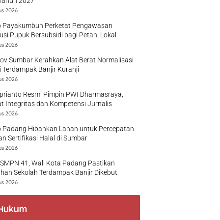
Tahun 2027
us 2026
 Payakumbuh Perketat Pengawasan
busi Pupuk Bersubsidi bagi Petani Lokal
us 2026
v Sumbar Kerahkan Alat Berat Normalisasi
 Terdampak Banjir Kuranji
us 2026
prianto Resmi Pimpin PWI Dharmasraya,
t Integritas dan Kompetensi Jurnalis
us 2026
 Padang Hibahkan Lahan untuk Percepatan
n Sertifikasi Halal di Sumbar
us 2026
 SMPN 41, Wali Kota Padang Pastikan
han Sekolah Terdampak Banjir Dikebut
us 2026
Hukum