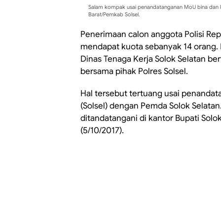
Salam kompak usai penandatanganan MoU bina dan lati
Barat/Pemkab Solsel.
Penerimaan calon anggota Polisi Repu
mendapat kuota sebanyak 14 orang. H
Dinas Tenaga Kerja Solok Selatan be
bersama pihak Polres Solsel.
Hal tersebut tertuang usai penandat
(Solsel) dengan Pemda Solok Selat
ditandatangani di kantor Bupati Solo
(5/10/2017).