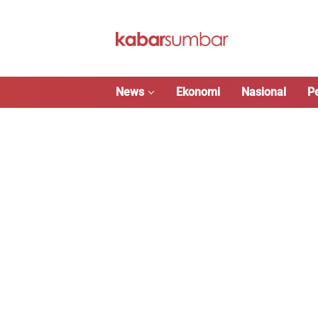
Langsung
ke
konten
News
Ekonomi
Nasional
P