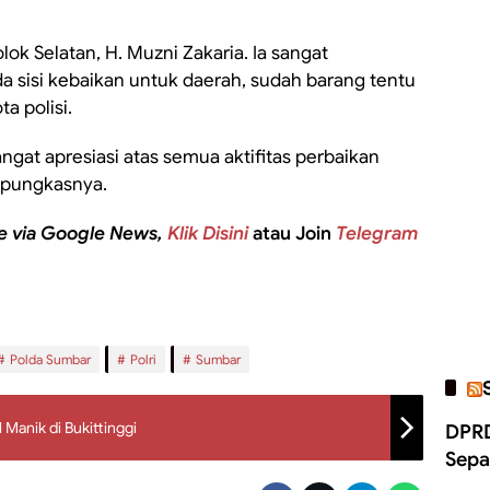
ok Selatan, H. Muzni Zakaria. Ia sangat
da sisi kebaikan untuk daerah, sudah barang tentu
a polisi.
angat apresiasi atas semua aktifitas perbaikan
” pungkasnya.
e via Google News,
Klik Disini
atau Join
Telegram
Polda Sumbar
Polri
Sumbar
Manik di Bukittinggi
DPRD
Sepa