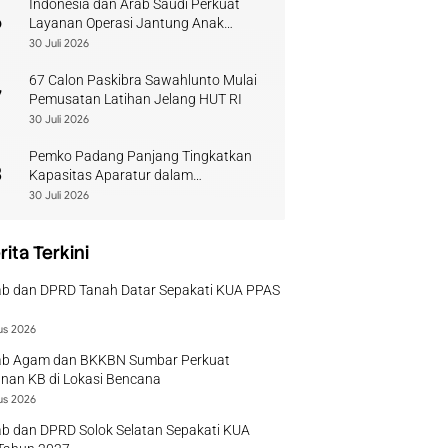
Indonesia dan Arab Saudi Perkuat
6
Layanan Operasi Jantung Anak
Sumbar
30 Juli 2026
67 Calon Paskibra Sawahlunto Mulai
7
Pemusatan Latihan Jelang HUT RI
30 Juli 2026
Pemko Padang Panjang Tingkatkan
8
Kapasitas Aparatur dalam
Penanganan Pascabencana
30 Juli 2026
rita Terkini
b dan DPRD Tanah Datar Sepakati KUA PPAS
us 2026
b Agam dan BKKBN Sumbar Perkuat
nan KB di Lokasi Bencana
us 2026
b dan DPRD Solok Selatan Sepakati KUA