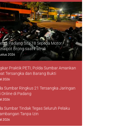
resta Padang Sita 18 Sepeda Motor
knalpot Brong saat Patroli
ustus 2026
gkar Praktik PETI, Polda Sumbar Amankan
at Tersangka dan Barang Bukti
li 2026
da Sumbar Ringkus 21 Tersangka Jaringan
i Online di Padang
li 2026
da Sumbar Tindak Tegas Seluruh Pelaku
ambangan Tanpa Izin
li 2026