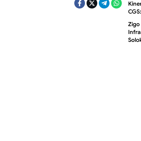
Kine
CGS:
Zigo
Infr
Solo