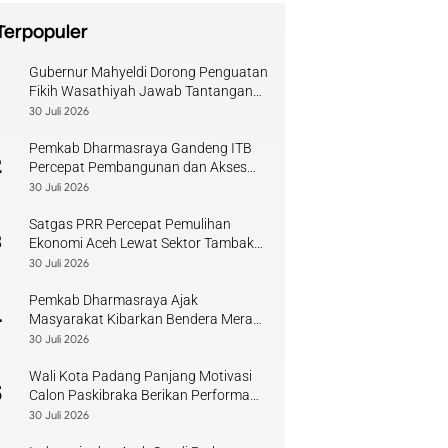
Terpopuler
Gubernur Mahyeldi Dorong Penguatan
1
Fikih Wasathiyah Jawab Tantangan
Keagamaan Kontemporer
30 Juli 2026
Pemkab Dharmasraya Gandeng ITB
2
Percepat Pembangunan dan Akses
Pendidikan
30 Juli 2026
Satgas PRR Percepat Pemulihan
3
Ekonomi Aceh Lewat Sektor Tambak
Kopi
30 Juli 2026
Pemkab Dharmasraya Ajak
4
Masyarakat Kibarkan Bendera Merah
Putih Sambut HUT RI
30 Juli 2026
Wali Kota Padang Panjang Motivasi
5
Calon Paskibraka Berikan Performa
Terbaik
30 Juli 2026