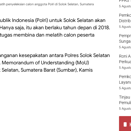
PPAS 
h penyeleksian calon anggota Polri di Solok Selatan, Sumatera
5 Agust
Pemko
blik Indonesia (Polri) untuk Solok Selatan akan
Distri
anya saja, itu akan berlaku tahun depan di 2018.
5 Agust
rtugas membina dan melatih calon peserta
Pempro
Sungai
5 Agust
anganan kesepakatan antara Polres Solok Selatan
Roni A
Perkua
an. Memorandum of Understanding (MoU)
5 Agust
k Selatan, Sumatera Barat (Sumbar), Kamis
Pemko
Layana
5 Agust
Tinjau
Pemuli
5 Agust