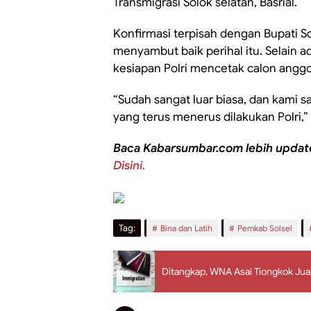
Transmigrasi Solok selatan, Basrial.
Konfirmasi terpisah dengan Bupati Sol
menyambut baik perihal itu. Selain a
kesiapan Polri mencetak calon anggot
“Sudah sangat luar biasa, dan kami s
yang terus menerus dilakukan Polri,
Baca Kabarsumbar.com lebih updat
Disini.
Tag:
Bina dan Latih
Pemkab Solsel
Ditangkap, WNA Asal Tiongkok Jual 