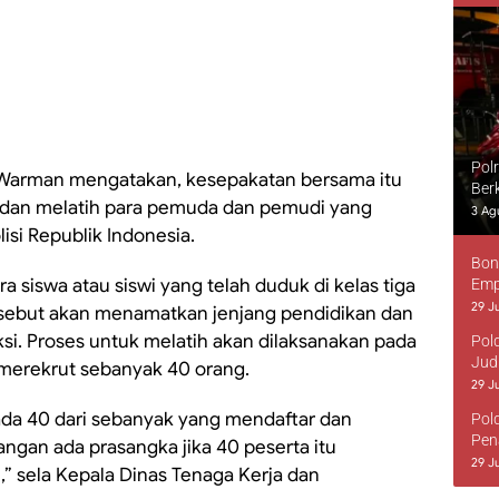
Pol
 Warman mengatakan, kesepakatan bersama itu
Ber
 dan melatih para pemuda dan pemudi yang
3 Ag
isi Republik Indonesia.
Bon
a siswa atau siswi yang telah duduk di kelas tiga
Emp
29 Ju
ersebut akan menamatkan jenjang pendidikan dan
ksi. Proses untuk melatih akan dilaksanakan pada
Pol
Jud
 merekrut sebanyak 40 orang.
29 Ju
a ada 40 dari sebanyak yang mendaftar dan
Pol
Pen
jangan ada prasangka jika 40 peserta itu
29 Ju
,” sela Kepala Dinas Tenaga Kerja dan