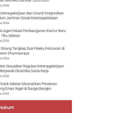
nan BAZNAS Sumbar 2026-2031
us 2026
Ketenagakerjaan dan Unand Integrasikan
lum Jaminan Sosial Ketenagakerjaan
us 2026
b Agam Mulai Pembangunan Kantor Baru
 Tiku Selatan
us 2026
 Sitiung Tangkap Dua Pelaku Pencurian di
aten Dharmasraya
us 2026
ker Sesuaikan Regulasi Ketenagakerjaan
Menjawab Dinamika Dunia Kerja
us 2026
 Solok Selatan Musnahkan Peralatan
g Emas Ilegal di Sungai Bangko
us 2026
Hukum