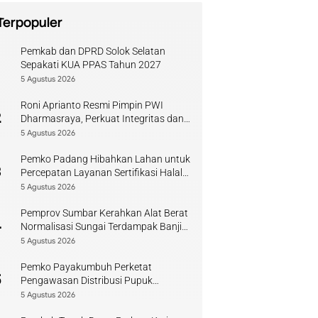
Terpopuler
Pemkab dan DPRD Solok Selatan
1
Sepakati KUA PPAS Tahun 2027
5 Agustus 2026
Roni Aprianto Resmi Pimpin PWI
2
Dharmasraya, Perkuat Integritas dan
Kompetensi Jurnalis
5 Agustus 2026
Pemko Padang Hibahkan Lahan untuk
3
Percepatan Layanan Sertifikasi Halal
di Sumbar
5 Agustus 2026
Pemprov Sumbar Kerahkan Alat Berat
4
Normalisasi Sungai Terdampak Banjir
Kuranji
5 Agustus 2026
Pemko Payakumbuh Perketat
5
Pengawasan Distribusi Pupuk
Bersubsidi bagi Petani Lokal
5 Agustus 2026