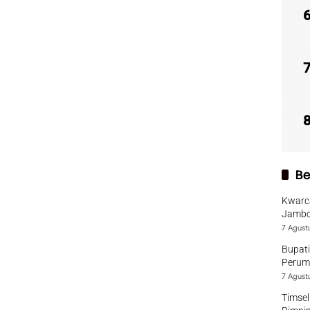
Be
Kwarca
Jambo
7 Agust
Bupati
Perumd
7 Agust
Timsel