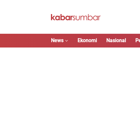
Langsung
ke
konten
News
Ekonomi
Nasional
P