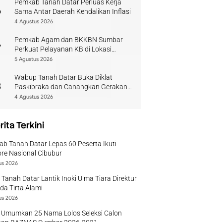
Pemkab Tanah Datar Perluas Kerja
6
Sama Antar Daerah Kendalikan Inflasi
4 Agustus 2026
Pemkab Agam dan BKKBN Sumbar
7
Perkuat Pelayanan KB di Lokasi
Bencana
5 Agustus 2026
Wabup Tanah Datar Buka Diklat
8
Paskibraka dan Canangkan Gerakan
Bendera
4 Agustus 2026
rita Terkini
b Tanah Datar Lepas 60 Peserta Ikuti
re Nasional Cibubur
us 2026
 Tanah Datar Lantik Inoki Ulma Tiara Direktur
a Tirta Alami
us 2026
 Umumkan 25 Nama Lolos Seleksi Calon