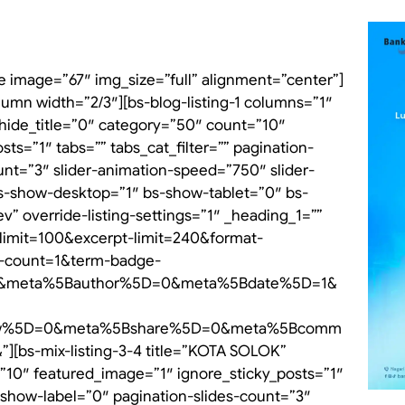
 image=”67″ img_size=”full” alignment=”center”]
lumn width=”2/3″][bs-blog-listing-1 columns=”1″
 hide_title=”0″ category=”50″ count=”10″
ts=”1″ tabs=”” tabs_cat_filter=”” pagination-
unt=”3″ slider-animation-speed=”750″ slider-
s-show-desktop=”1″ bs-show-tablet=”0″ bs-
 override-listing-settings=”1″ _heading_1=””
e-limit=100&excerpt-limit=240&format-
-count=1&term-badge-
1&meta%5Bauthor%5D=0&meta%5Bdate%5D=1&
iew%5D=0&meta%5Bshare%5D=0&meta%5Bcomm
s-mix-listing-3-4 title=”KOTA SOLOK”
”10″ featured_image=”1″ ignore_sticky_posts=”1″
n-show-label=”0″ pagination-slides-count=”3″