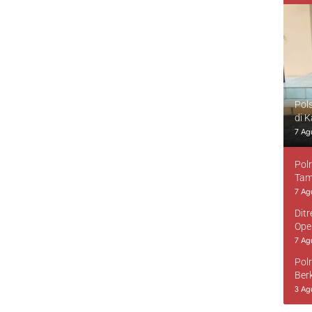
Pol
di 
7 Ag
Pol
Tam
7 Ag
Dit
Ope
7 Ag
Pol
Ber
3 Ag