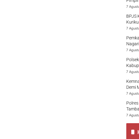
Pimpi
7 Agust
BPJS 
Kuriku
7 Agust
Pemka
Nagari
7 Agust
Polsek
Kabup
7 Agust
Kemna
Demi 
7 Agust
Polres
Tamban
7 Agust