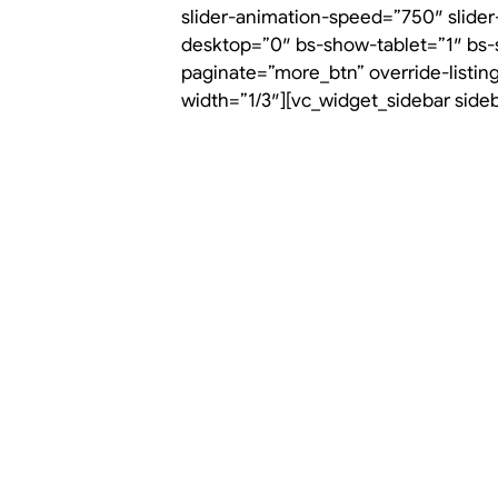
slider-animation-speed=”750″ slide
desktop=”0″ bs-show-tablet=”1″ bs
paginate=”more_btn” override-listin
width=”1/3″][vc_widget_sidebar side