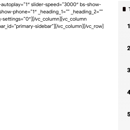
r-autoplay=”1″ slider-speed=”3000″ bs-show-
-show-phone=”1″ _heading_1=”” _heading_2=””
g-settings=”0″][/vc_column][vc_column
bar_id=”primary-sidebar”][/vc_column][/vc_row]