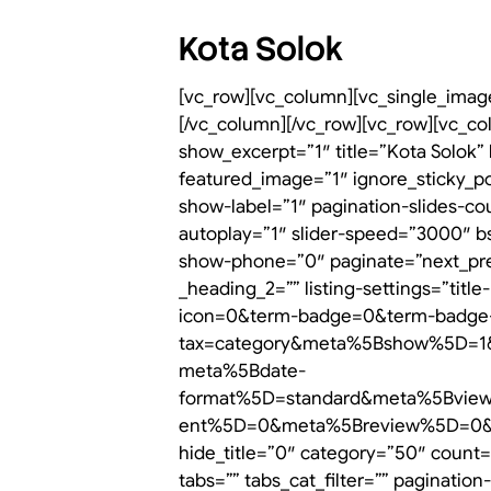
Kota Solok
[vc_row][vc_column][vc_single_image
[/vc_column][/vc_row][vc_row][vc_co
show_excerpt=”1″ title=”Kota Solok”
featured_image=”1″ ignore_sticky_pos
show-label=”1″ pagination-slides-co
autoplay=”1″ slider-speed=”3000″ b
show-phone=”0″ paginate=”next_prev”
_heading_2=”” listing-settings=”titl
icon=0&term-badge=0&term-badge
tax=category&meta%5Bshow%5D=
meta%5Bdate-
format%5D=standard&meta%5Bv
ent%5D=0&meta%5Breview%5D=0&”][b
hide_title=”0″ category=”50″ count=
tabs=”” tabs_cat_filter=”” paginatio