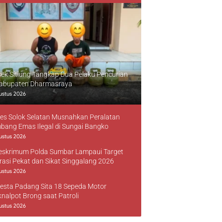
sek Sitiung Tangkap Dua Pelaku Pencurian
Kabupaten Dharmasraya
ustus 2026
res Solok Selatan Musnahkan Peralatan
bang Emas Ilegal di Sungai Bangko
ustus 2026
reskrimum Polda Sumbar Lampaui Target
rasi Pekat dan Sikat Singgalang 2026
ustus 2026
resta Padang Sita 18 Sepeda Motor
knalpot Brong saat Patroli
ustus 2026