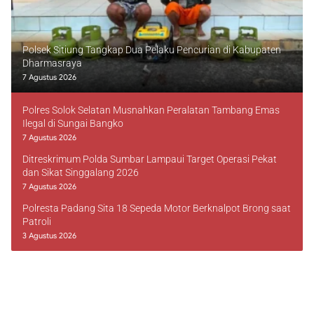
Polsek Sitiung Tangkap Dua Pelaku Pencurian di Kabupaten
Dharmasraya
7 Agustus 2026
Polres Solok Selatan Musnahkan Peralatan Tambang Emas
Ilegal di Sungai Bangko
7 Agustus 2026
Ditreskrimum Polda Sumbar Lampaui Target Operasi Pekat
dan Sikat Singgalang 2026
7 Agustus 2026
Polresta Padang Sita 18 Sepeda Motor Berknalpot Brong saat
Patroli
3 Agustus 2026