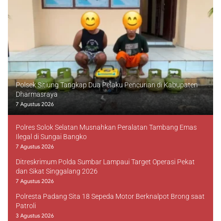
Polsek Sitiung Tangkap Dua Pelaku Pencurian di Kabupaten
Dharmasraya
7 Agustus 2026
Polres Solok Selatan Musnahkan Peralatan Tambang Emas
Ilegal di Sungai Bangko
7 Agustus 2026
Ditreskrimum Polda Sumbar Lampaui Target Operasi Pekat
dan Sikat Singgalang 2026
7 Agustus 2026
Polresta Padang Sita 18 Sepeda Motor Berknalpot Brong saat
Patroli
3 Agustus 2026