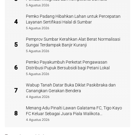
5 Agustus 2026
Pemko Padang Hibahkan Lahan untuk Percepatan
4
Layanan Sertifikasi Halal di Sumbar
5 Agustus 2026
Pemprov Sumbar Kerahkan Alat Berat Normalisasi
5
Sungai Terdampak Banjir Kuranji
5 Agustus 2026
Pemko Payakumbuh Perketat Pengawasan
6
Distribusi Pupuk Bersubsidi bagi Petani Lokal
5 Agustus 2026
Wabup Tanah Datar Buka Diklat Paskibraka dan
7
Canangkan Gerakan Bendera
4 Agustus 2026
Menang Adu Pinalti Lawan Galatama FC, Tigo Kayo
8
FC Keluar Sebagai Juara Piala Walikota
Payakumbuh
4 Agustus 2026