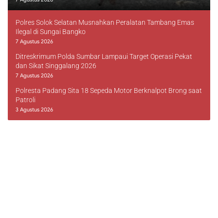
Polres Solok Selatan Musnahkan Peralatan Tambang Emas
Ilegal di Sungai Bangko
7 Agustus 2026
Ditreskrimum Polda Sumbar Lampaui Target Operasi Pekat
dan Sikat Singgalang 2026
7 Agustus 2026
Polresta Padang Sita 18 Sepeda Motor Berknalpot Brong saat
Patroli
3 Agustus 2026