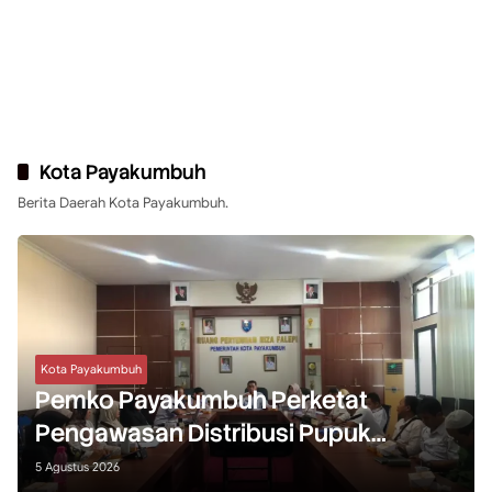
Kota Payakumbuh
Berita Daerah Kota Payakumbuh.
Kota Payakumbuh
Pemko Payakumbuh Perketat
Pengawasan Distribusi Pupuk
Bersubsidi bagi Petani Lokal
5 Agustus 2026