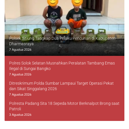
Polsek Sitiung Tangkap Dua Pelaku Pencurian di Kabupaten
Dharmasraya
7 Agustus 2026
Polres Solok Selatan Musnahkan Peralatan Tambang Emas
Ilegal di Sungai Bangko
7 Agustus 2026
Ditreskrimum Polda Sumbar Lampaui Target Operasi Pekat
dan Sikat Singgalang 2026
7 Agustus 2026
Polresta Padang Sita 18 Sepeda Motor Berknalpot Brong saat
Patroli
3 Agustus 2026