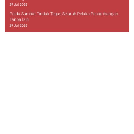
29 Juli 2026
Polda Sumbar Tindak Tegas Seluruh Pelaku Penambangan
Tanpa Izin
29 Juli 2026