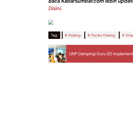
Baca Kabarsumbar.com lebih updat
Disini.
Tag:
Padang
Pemko Padang
Smar
UNP Dampingi Guru SD Implementas