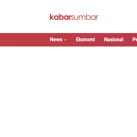
Langsung
ke
konten
News
Ekonomi
Nasional
P