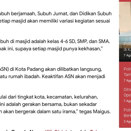
ubuh berjamaah, Subuh Jumat, dan Didikan Subuh
iap masjid akan memiliki variasi kegiatan sesuai
buh di masjid adalah kelas 4-6 SD, SMP, dan SMA.
Pol
k ini, supaya setiap masjid punya kekhasan,”
di 
7 Ag
 (ASN) di Kota Padang akan dilibatkan langsung,
Pol
Tam
tu rumah ibadah. Keaktifan ASN akan menjadi
7 Ag
Dit
Ope
ai dari tingkat kota, kecamatan, kelurahan,
7 Ag
ini adalah gerakan bersama, bukan sekadar
Pol
h akan bergerak dalam satu irama,” tegas Maigus.
Ber
3 Ag