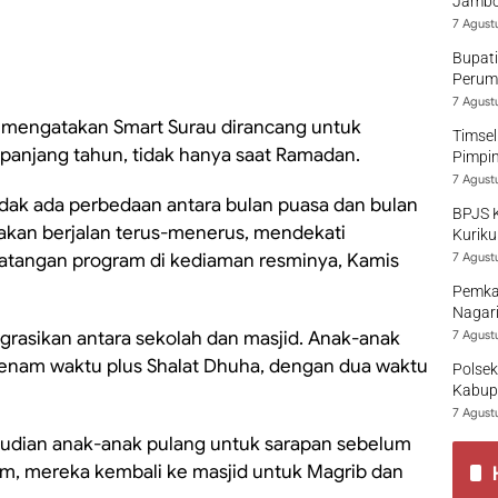
Jambo
7 Agust
Bupati
Perumd
7 Agust
, mengatakan Smart Surau dirancang untuk
Timsel
anjang tahun, tidak hanya saat Ramadan.
Pimpi
7 Agust
 tidak ada perbedaan antara bulan puasa dan bulan
BPJS 
s akan berjalan terus-menerus, mendekati
Kuriku
atangan program di kediaman resminya, Kamis
7 Agust
Pemka
Nagari
grasikan antara sekolah dan masjid. Anak-anak
7 Agust
enam waktu plus Shalat Dhuha, dengan dua waktu
Polsek
Kabup
7 Agust
mudian anak-anak pulang untuk sarapan sebelum
am, mereka kembali ke masjid untuk Magrib dan