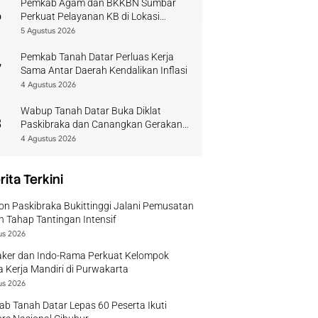
Pemkab Agam dan BKKBN Sumbar
6
Perkuat Pelayanan KB di Lokasi
Bencana
5 Agustus 2026
Pemkab Tanah Datar Perluas Kerja
7
Sama Antar Daerah Kendalikan Inflasi
4 Agustus 2026
Wabup Tanah Datar Buka Diklat
8
Paskibraka dan Canangkan Gerakan
Bendera
4 Agustus 2026
rita Terkini
on Paskibraka Bukittinggi Jalani Pemusatan
n Tahap Tantingan Intensif
us 2026
ker dan Indo-Rama Perkuat Kelompok
 Kerja Mandiri di Purwakarta
us 2026
b Tanah Datar Lepas 60 Peserta Ikuti