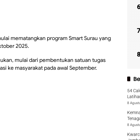
mulai mematangkan program Smart Surau yang
ktober 2025.
akukan, mulai dari pembentukan satuan tugas
isasi ke masyarakat pada awal September.
Be
54 Cal
Latiha
8 Agust
Kemna
Tenaga
8 Agust
Kwarca