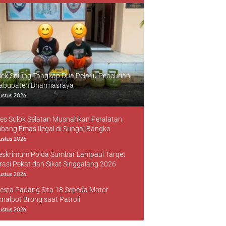
sek Sitiung Tangkap Dua Pelaku Pencurian
Kabupaten Dharmasraya
ustus 2026
res Solok Selatan Musnahkan Peralatan
bang Emas Ilegal di Sungai Bangko
ustus 2026
reskrimum Polda Sumbar Lampaui Target
rasi Pekat dan Sikat Singgalang 2026
ustus 2026
resta Padang Sita 18 Sepeda Motor
knalpot Brong saat Patroli
ustus 2026