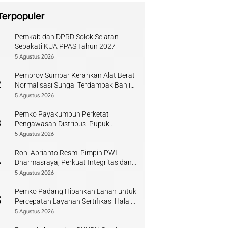
Terpopuler
Pemkab dan DPRD Solok Selatan
1
Sepakati KUA PPAS Tahun 2027
5 Agustus 2026
Pemprov Sumbar Kerahkan Alat Berat
2
Normalisasi Sungai Terdampak Banjir
Kuranji
5 Agustus 2026
Pemko Payakumbuh Perketat
3
Pengawasan Distribusi Pupuk
Bersubsidi bagi Petani Lokal
5 Agustus 2026
Roni Aprianto Resmi Pimpin PWI
4
Dharmasraya, Perkuat Integritas dan
Kompetensi Jurnalis
5 Agustus 2026
Pemko Padang Hibahkan Lahan untuk
5
Percepatan Layanan Sertifikasi Halal
di Sumbar
5 Agustus 2026