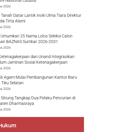
re Nasional Cibubur
us 2026
 Tanah Datar Lantik Inoki Ulma Tiara Direktur
a Tirta Alami
us 2026
 Umumkan 25 Nama Lolos Seleksi Calon
nan BAZNAS Sumbar 2026-2031
us 2026
Ketenagakerjaan dan Unand Integrasikan
lum Jaminan Sosial Ketenagakerjaan
us 2026
b Agam Mulai Pembangunan Kantor Baru
 Tiku Selatan
us 2026
 Sitiung Tangkap Dua Pelaku Pencurian di
aten Dharmasraya
us 2026
Hukum