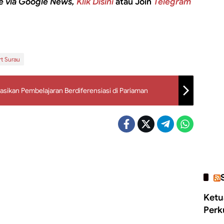
e via Google News,
Klik Disini
atau Join
Telegram
t Surau
ikan Pembelajaran Berdiferensiasi di Pariaman
Ketu
Perk