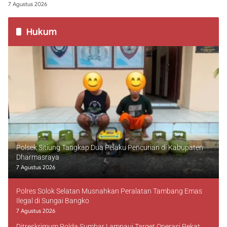
7 Agustus 2026
Hukum
Polsek Sitiung Tangkap Dua Pelaku Pencurian di Kabupaten
Dharmasraya
7 Agustus 2026
Polres Solok Selatan Musnahkan Peralatan Tambang Emas
Ilegal di Sungai Bangko
7 Agustus 2026
Ditreskrimum Polda Sumbar Lampaui Target Operasi Pekat