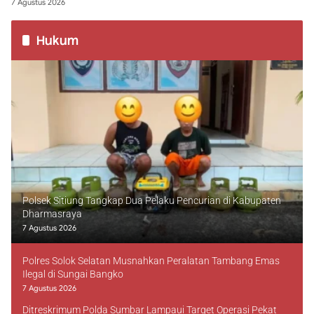
7 Agustus 2026
Hukum
Polsek Sitiung Tangkap Dua Pelaku Pencurian di Kabupaten
Dharmasraya
7 Agustus 2026
Polres Solok Selatan Musnahkan Peralatan Tambang Emas
Ilegal di Sungai Bangko
7 Agustus 2026
Ditreskrimum Polda Sumbar Lampaui Target Operasi Pekat