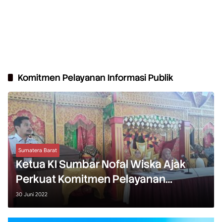
Komitmen Pelayanan Informasi Publik
Sumatera Barat
Ketua KI Sumbar Nofal Wiska Ajak
Perkuat Komitmen Pelayanan
Informasi Publik
30 Juni 2022