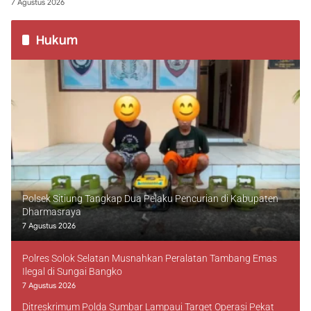
7 Agustus 2026
Hukum
Polsek Sitiung Tangkap Dua Pelaku Pencurian di Kabupaten
Dharmasraya
7 Agustus 2026
Polres Solok Selatan Musnahkan Peralatan Tambang Emas
Ilegal di Sungai Bangko
7 Agustus 2026
Ditreskrimum Polda Sumbar Lampaui Target Operasi Pekat