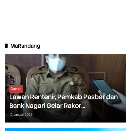
MaRandang
Daerah
Lawan Rentenir, Pemkab Pasbar dan
Bank Nagari Gelar Rakor
“MaRandang”
12 Januari 2022