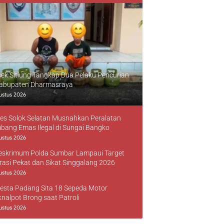
sek Sitiung Tangkap Dua Pelaku Pencurian
Kabupaten Dharmasraya
ustus 2026
res Solok Selatan Musnahkan Peralatan
bang Emas Ilegal di Sungai Bangko
ustus 2026
reskrimum Polda Sumbar Lampaui Target
rasi Pekat dan Sikat Singgalang 2026
ustus 2026
resta Padang Sita 18 Sepeda Motor
knalpot Brong saat Patroli
ustus 2026