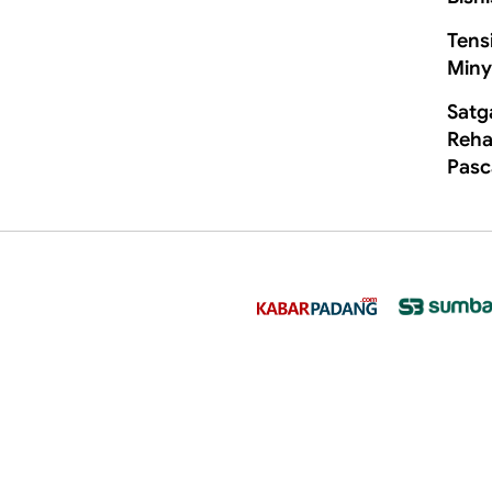
Tens
Miny
Satg
Rehab
Pasc