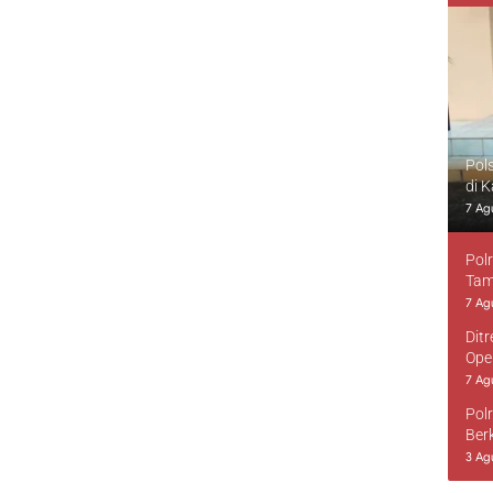
Pol
di 
7 Ag
Pol
Tam
7 Ag
Dit
Ope
7 Ag
Pol
Ber
3 Ag