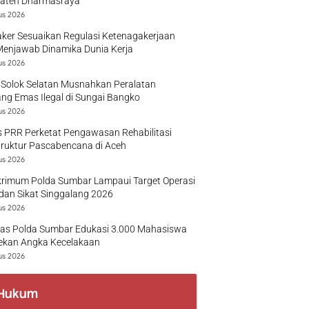
aten Dharmasraya
us 2026
ker Sesuaikan Regulasi Ketenagakerjaan
Menjawab Dinamika Dunia Kerja
us 2026
 Solok Selatan Musnahkan Peralatan
g Emas Ilegal di Sungai Bangko
us 2026
 PRR Perketat Pengawasan Rehabilitasi
truktur Pascabencana di Aceh
us 2026
krimum Polda Sumbar Lampaui Target Operasi
dan Sikat Singgalang 2026
us 2026
tas Polda Sumbar Edukasi 3.000 Mahasiswa
ekan Angka Kecelakaan
us 2026
Hukum