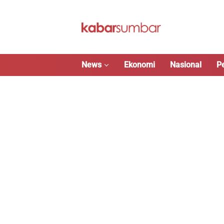
Langsung
ke
konten
News
Ekonomi
Nasional
P