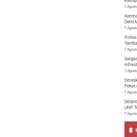
Kabup
7 Agust
Kemna
Demi 
7 Agust
Polres
Tamban
7 Agust
Satgas
Infras
7 Agust
Ditres
Pekat 
7 Agust
Ditlan
UNP T
7 Agust