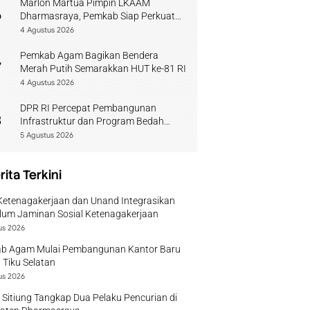
Marlon Martua Pimpin LKAAM
6
Dharmasraya, Pemkab Siap Perkuat
Sinergi Adat
4 Agustus 2026
Pemkab Agam Bagikan Bendera
7
Merah Putih Semarakkan HUT ke-81 RI
4 Agustus 2026
DPR RI Percepat Pembangunan
8
Infrastruktur dan Program Bedah
Rumah di Solok
5 Agustus 2026
rita Terkini
Ketenagakerjaan dan Unand Integrasikan
lum Jaminan Sosial Ketenagakerjaan
us 2026
b Agam Mulai Pembangunan Kantor Baru
 Tiku Selatan
us 2026
 Sitiung Tangkap Dua Pelaku Pencurian di