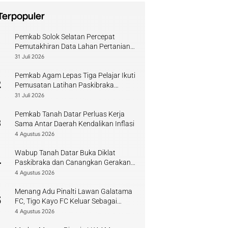
Terpopuler
Pemkab Solok Selatan Percepat
1
Pemutakhiran Data Lahan Pertanian
Pangan Berkelanjutan
31 Juli 2026
Pemkab Agam Lepas Tiga Pelajar Ikuti
2
Pemusatan Latihan Paskibraka
Sumbar
31 Juli 2026
Pemkab Tanah Datar Perluas Kerja
3
Sama Antar Daerah Kendalikan Inflasi
4 Agustus 2026
Wabup Tanah Datar Buka Diklat
4
Paskibraka dan Canangkan Gerakan
Bendera
4 Agustus 2026
Menang Adu Pinalti Lawan Galatama
5
FC, Tigo Kayo FC Keluar Sebagai
Juara Piala Walikota Payakumbuh
4 Agustus 2026