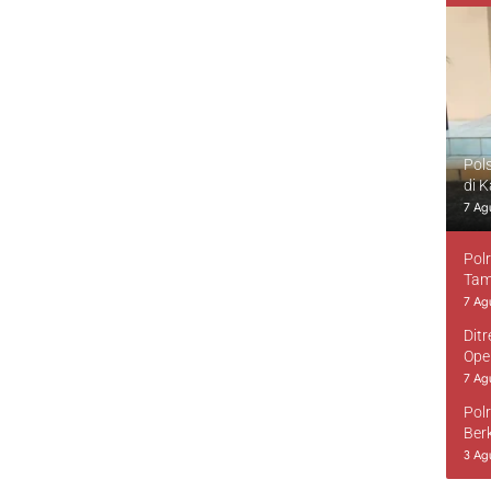
Pol
di 
7 Ag
Pol
Tam
7 Ag
Dit
Ope
7 Ag
Pol
Ber
3 Ag