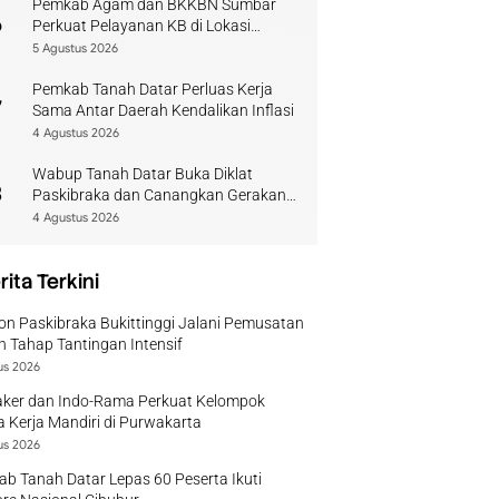
Pemkab Agam dan BKKBN Sumbar
6
Perkuat Pelayanan KB di Lokasi
Bencana
5 Agustus 2026
Pemkab Tanah Datar Perluas Kerja
7
Sama Antar Daerah Kendalikan Inflasi
4 Agustus 2026
Wabup Tanah Datar Buka Diklat
8
Paskibraka dan Canangkan Gerakan
Bendera
4 Agustus 2026
rita Terkini
on Paskibraka Bukittinggi Jalani Pemusatan
n Tahap Tantingan Intensif
us 2026
ker dan Indo-Rama Perkuat Kelompok
 Kerja Mandiri di Purwakarta
us 2026
b Tanah Datar Lepas 60 Peserta Ikuti