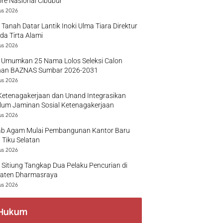
re Nasional Cibubur
us 2026
 Tanah Datar Lantik Inoki Ulma Tiara Direktur
a Tirta Alami
us 2026
 Umumkan 25 Nama Lolos Seleksi Calon
nan BAZNAS Sumbar 2026-2031
us 2026
Ketenagakerjaan dan Unand Integrasikan
lum Jaminan Sosial Ketenagakerjaan
us 2026
b Agam Mulai Pembangunan Kantor Baru
 Tiku Selatan
us 2026
 Sitiung Tangkap Dua Pelaku Pencurian di
aten Dharmasraya
us 2026
Hukum