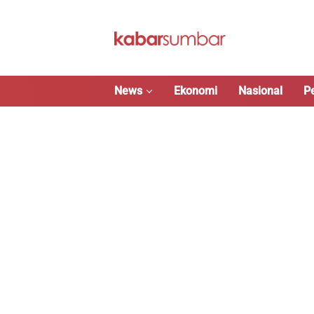
Langsung
ke
konten
News
Ekonomi
Nasional
P