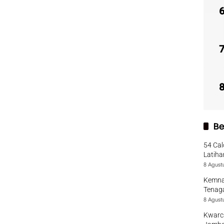
Be
54 Cal
Latiha
8 Agust
Kemna
Tenaga
8 Agust
Kwarca