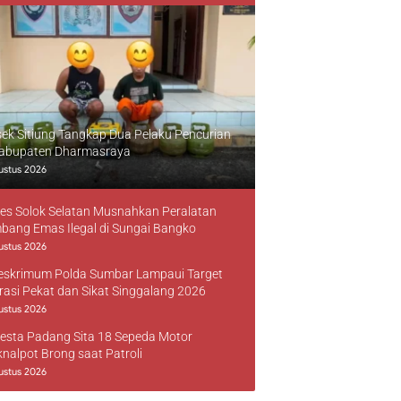
sek Sitiung Tangkap Dua Pelaku Pencurian
Kabupaten Dharmasraya
ustus 2026
res Solok Selatan Musnahkan Peralatan
bang Emas Ilegal di Sungai Bangko
ustus 2026
reskrimum Polda Sumbar Lampaui Target
rasi Pekat dan Sikat Singgalang 2026
ustus 2026
resta Padang Sita 18 Sepeda Motor
knalpot Brong saat Patroli
ustus 2026