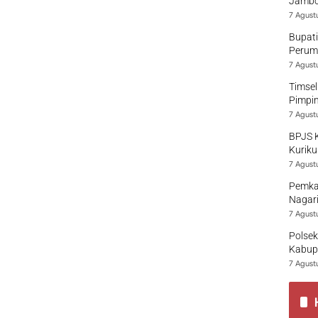
Jambo
7 Agust
Bupati
Perumd
7 Agust
Timsel
Pimpi
7 Agust
BPJS 
Kuriku
7 Agust
Pemka
Nagari
7 Agust
Polsek
Kabup
7 Agust