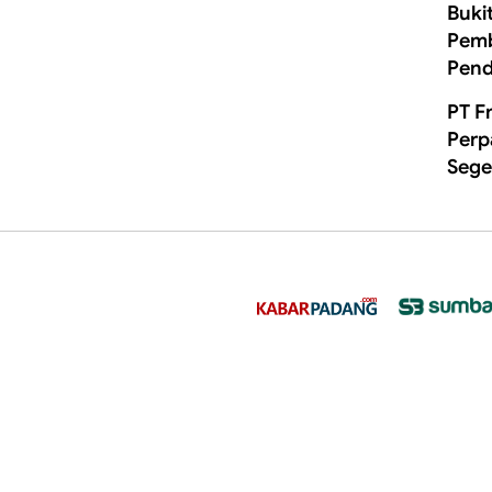
Buki
Pemb
Pend
PT F
Perp
Sege