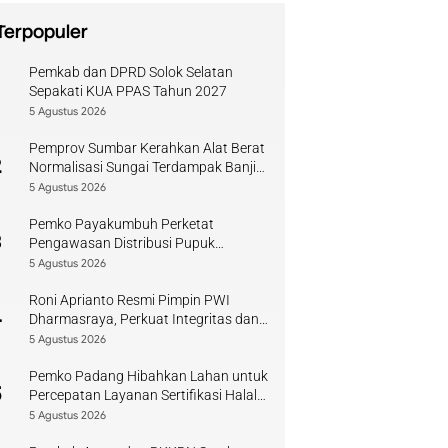
Terpopuler
Pemkab dan DPRD Solok Selatan
1
Sepakati KUA PPAS Tahun 2027
5 Agustus 2026
Pemprov Sumbar Kerahkan Alat Berat
2
Normalisasi Sungai Terdampak Banjir
Kuranji
5 Agustus 2026
Pemko Payakumbuh Perketat
3
Pengawasan Distribusi Pupuk
Bersubsidi bagi Petani Lokal
5 Agustus 2026
Roni Aprianto Resmi Pimpin PWI
4
Dharmasraya, Perkuat Integritas dan
Kompetensi Jurnalis
5 Agustus 2026
Pemko Padang Hibahkan Lahan untuk
5
Percepatan Layanan Sertifikasi Halal
di Sumbar
5 Agustus 2026