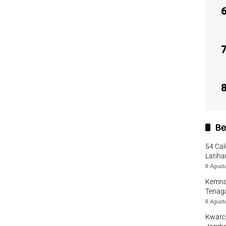
Be
54 Cal
Latiha
8 Agust
Kemna
Tenaga
8 Agust
Kwarca