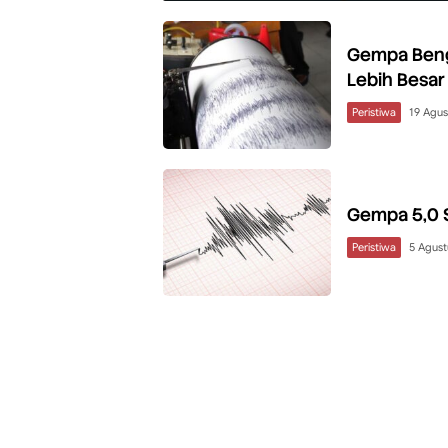
Gempa Beng
Lebih Besar
Peristiwa
19 Agus
Gempa 5,0 
Peristiwa
5 Agust