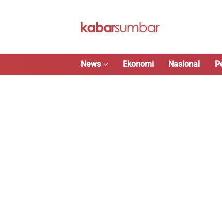
Langsung
ke
konten
News
Ekonomi
Nasional
P