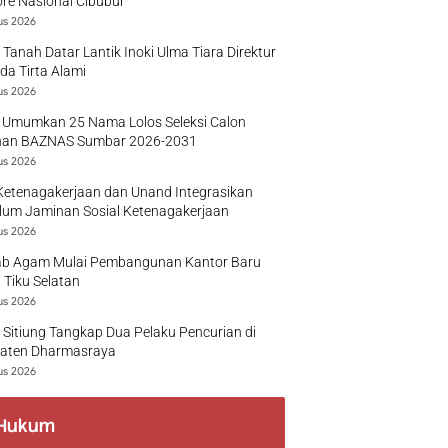
re Nasional Cibubur
us 2026
 Tanah Datar Lantik Inoki Ulma Tiara Direktur
a Tirta Alami
us 2026
 Umumkan 25 Nama Lolos Seleksi Calon
nan BAZNAS Sumbar 2026-2031
us 2026
Ketenagakerjaan dan Unand Integrasikan
lum Jaminan Sosial Ketenagakerjaan
us 2026
b Agam Mulai Pembangunan Kantor Baru
 Tiku Selatan
us 2026
 Sitiung Tangkap Dua Pelaku Pencurian di
aten Dharmasraya
us 2026
Hukum