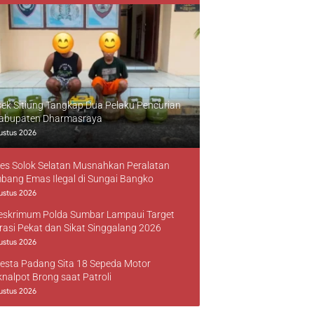
sek Sitiung Tangkap Dua Pelaku Pencurian
Kabupaten Dharmasraya
ustus 2026
res Solok Selatan Musnahkan Peralatan
bang Emas Ilegal di Sungai Bangko
ustus 2026
reskrimum Polda Sumbar Lampaui Target
rasi Pekat dan Sikat Singgalang 2026
ustus 2026
resta Padang Sita 18 Sepeda Motor
knalpot Brong saat Patroli
ustus 2026