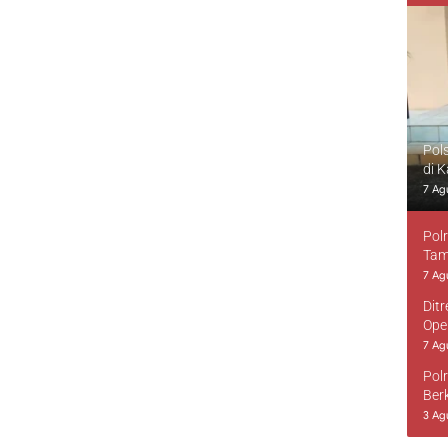
Pol
di 
7 Ag
Pol
Tam
7 Ag
Dit
Ope
7 Ag
Pol
Ber
3 Ag