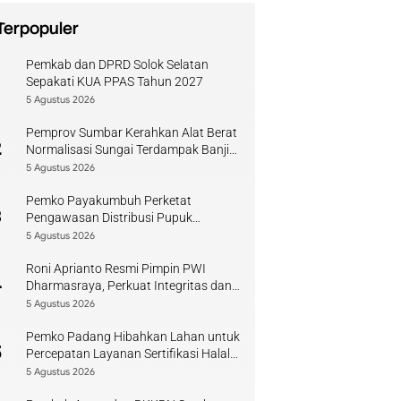
Terpopuler
Pemkab dan DPRD Solok Selatan
1
Sepakati KUA PPAS Tahun 2027
5 Agustus 2026
Pemprov Sumbar Kerahkan Alat Berat
2
Normalisasi Sungai Terdampak Banjir
Kuranji
5 Agustus 2026
Pemko Payakumbuh Perketat
3
Pengawasan Distribusi Pupuk
Bersubsidi bagi Petani Lokal
5 Agustus 2026
Roni Aprianto Resmi Pimpin PWI
4
Dharmasraya, Perkuat Integritas dan
Kompetensi Jurnalis
5 Agustus 2026
Pemko Padang Hibahkan Lahan untuk
5
Percepatan Layanan Sertifikasi Halal
di Sumbar
5 Agustus 2026