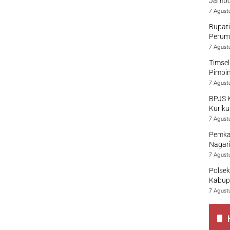
Jambo
7 Agust
Bupati
Perumd
7 Agust
Timsel
Pimpi
7 Agust
BPJS 
Kuriku
7 Agust
Pemka
Nagari
7 Agust
Polsek
Kabup
7 Agust