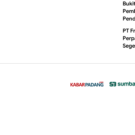
Buki
Pemb
Pend
PT F
Perp
Sege