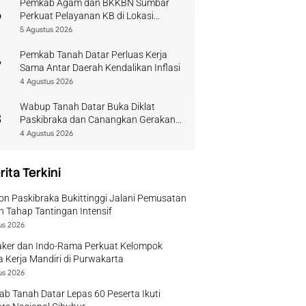
Pemkab Agam dan BKKBN Sumbar
6
Perkuat Pelayanan KB di Lokasi
Bencana
5 Agustus 2026
Pemkab Tanah Datar Perluas Kerja
7
Sama Antar Daerah Kendalikan Inflasi
4 Agustus 2026
Wabup Tanah Datar Buka Diklat
8
Paskibraka dan Canangkan Gerakan
Bendera
4 Agustus 2026
rita Terkini
on Paskibraka Bukittinggi Jalani Pemusatan
n Tahap Tantingan Intensif
us 2026
ker dan Indo-Rama Perkuat Kelompok
 Kerja Mandiri di Purwakarta
us 2026
b Tanah Datar Lepas 60 Peserta Ikuti