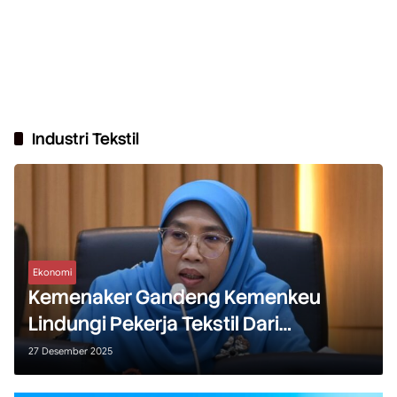
Industri Tekstil
Ekonomi
Kemenaker Gandeng Kemenkeu
Lindungi Pekerja Tekstil Dari
Ancaman PHK
27 Desember 2025