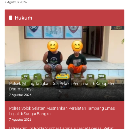
7 Agustus 2026
Hukum
Polsek Sitiung Tangkap Dua Pelaku Pencurian di Kabupaten
Dharmasraya
7 Agustus 2026
Polres Solok Selatan Musnahkan Peralatan Tambang Emas
Ilegal di Sungai Bangko
7 Agustus 2026
Ditreskrimum Polda Sumbar Lampaui Target Operasi Pekat