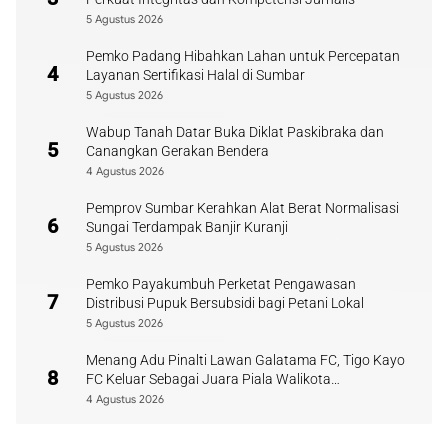
5 Agustus 2026
Pemko Padang Hibahkan Lahan untuk Percepatan
4
Layanan Sertifikasi Halal di Sumbar
5 Agustus 2026
Wabup Tanah Datar Buka Diklat Paskibraka dan
5
Canangkan Gerakan Bendera
4 Agustus 2026
Pemprov Sumbar Kerahkan Alat Berat Normalisasi
6
Sungai Terdampak Banjir Kuranji
5 Agustus 2026
Pemko Payakumbuh Perketat Pengawasan
7
Distribusi Pupuk Bersubsidi bagi Petani Lokal
5 Agustus 2026
Menang Adu Pinalti Lawan Galatama FC, Tigo Kayo
8
FC Keluar Sebagai Juara Piala Walikota
Payakumbuh
4 Agustus 2026