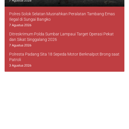
7 Agustus 2026
Polres Solok Selatan Musnahkan Peralatan Tambang Emas
Ilegal di Sungai Bangko
7 Agustus 2026
Ditreskrimum Polda Sumbar Lampaui Target Operasi Pekat
dan Sikat Singgalang 2026
7 Agustus 2026
Polresta Padang Sita 18 Sepeda Motor Berknalpot Brong saat
Patroli
3 Agustus 2026