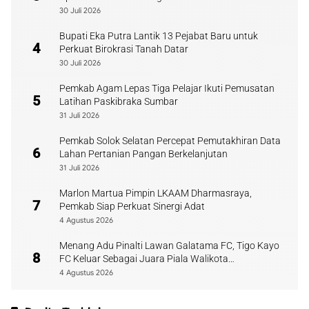
30 Juli 2026
Bupati Eka Putra Lantik 13 Pejabat Baru untuk
4
Perkuat Birokrasi Tanah Datar
30 Juli 2026
Pemkab Agam Lepas Tiga Pelajar Ikuti Pemusatan
5
Latihan Paskibraka Sumbar
31 Juli 2026
Pemkab Solok Selatan Percepat Pemutakhiran Data
6
Lahan Pertanian Pangan Berkelanjutan
31 Juli 2026
Marlon Martua Pimpin LKAAM Dharmasraya,
7
Pemkab Siap Perkuat Sinergi Adat
4 Agustus 2026
Menang Adu Pinalti Lawan Galatama FC, Tigo Kayo
8
FC Keluar Sebagai Juara Piala Walikota
Payakumbuh
4 Agustus 2026