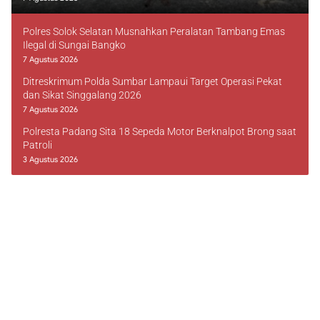
Polres Solok Selatan Musnahkan Peralatan Tambang Emas
Ilegal di Sungai Bangko
7 Agustus 2026
Ditreskrimum Polda Sumbar Lampaui Target Operasi Pekat
dan Sikat Singgalang 2026
7 Agustus 2026
Polresta Padang Sita 18 Sepeda Motor Berknalpot Brong saat
Patroli
3 Agustus 2026