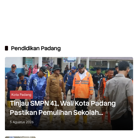
Pendidikan Padang
Kota Padang
Tinjau SMPN 41, Wali Kota Padang
Pastikan Pemulihan Sekolah
Terdampak Banjir Dikebut
5 Agustus 2026