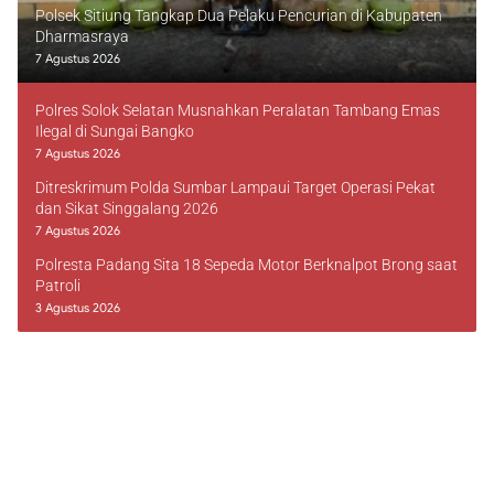
Polsek Sitiung Tangkap Dua Pelaku Pencurian di Kabupaten
Dharmasraya
7 Agustus 2026
Polres Solok Selatan Musnahkan Peralatan Tambang Emas
Ilegal di Sungai Bangko
7 Agustus 2026
Ditreskrimum Polda Sumbar Lampaui Target Operasi Pekat
dan Sikat Singgalang 2026
7 Agustus 2026
Polresta Padang Sita 18 Sepeda Motor Berknalpot Brong saat
Patroli
3 Agustus 2026