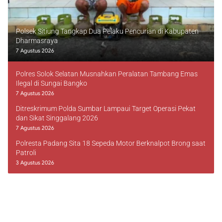
Polsek Sitiung Tangkap Dua Pelaku Pencurian di Kabupaten
Dharmasraya
7 Agustus 2026
Polres Solok Selatan Musnahkan Peralatan Tambang Emas
Ilegal di Sungai Bangko
7 Agustus 2026
Ditreskrimum Polda Sumbar Lampaui Target Operasi Pekat
dan Sikat Singgalang 2026
7 Agustus 2026
Polresta Padang Sita 18 Sepeda Motor Berknalpot Brong saat
Patroli
3 Agustus 2026