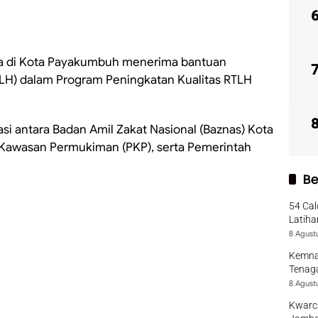
a di Kota Payakumbuh menerima bantuan
TLH) dalam Program Peningkatan Kualitas RTLH
si antara Badan Amil Zakat Nasional (Baznas) Kota
awasan Permukiman (PKP), serta Pemerintah
Be
54 Cal
Latiha
8 Agust
Kemna
Tenaga
8 Agust
Kwarca