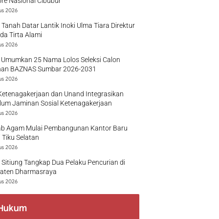
re Nasional Cibubur
us 2026
 Tanah Datar Lantik Inoki Ulma Tiara Direktur
a Tirta Alami
us 2026
 Umumkan 25 Nama Lolos Seleksi Calon
nan BAZNAS Sumbar 2026-2031
us 2026
Ketenagakerjaan dan Unand Integrasikan
lum Jaminan Sosial Ketenagakerjaan
us 2026
b Agam Mulai Pembangunan Kantor Baru
 Tiku Selatan
us 2026
 Sitiung Tangkap Dua Pelaku Pencurian di
aten Dharmasraya
us 2026
Hukum