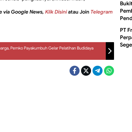
Buki
Pemb
e via Google News,
Klik Disini
atau Join
Telegram
Pend
PT F
Perp
Sege
uarga, Pemko Payakumbuh Gelar Pelatihan Budidaya