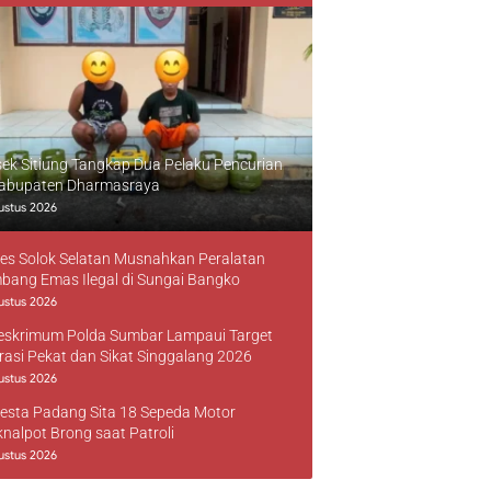
sek Sitiung Tangkap Dua Pelaku Pencurian
Kabupaten Dharmasraya
ustus 2026
res Solok Selatan Musnahkan Peralatan
bang Emas Ilegal di Sungai Bangko
ustus 2026
reskrimum Polda Sumbar Lampaui Target
rasi Pekat dan Sikat Singgalang 2026
ustus 2026
resta Padang Sita 18 Sepeda Motor
knalpot Brong saat Patroli
ustus 2026