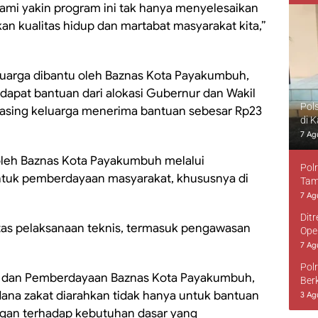
ami yakin program ini tak hanya menyelesaikan
an kualitas hidup dan martabat masyarakat kita,”
luarga dibantu oleh Baznas Kota Payakumbuh,
dapat bantuan dari alokasi Gubernur dan Wakil
Pol
asing keluarga menerima bantuan sebesar Rp23
di 
7 Ag
 oleh Baznas Kota Payakumbuh melalui
Pol
ntuk pemberdayaan masyarakat, khususnya di
Tam
7 Ag
Dit
tas pelaksanaan teknis, termasuk pengawasan
Ope
7 Ag
Pol
ian dan Pemberdayaan Baznas Kota Payakumbuh,
Ber
ana zakat diarahkan tidak hanya untuk bantuan
3 Ag
ungan terhadap kebutuhan dasar yang