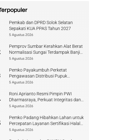
Terpopuler
Pemkab dan DPRD Solok Selatan
1
Sepakati KUA PPAS Tahun 2027
5 Agustus 2026
Pemprov Sumbar Kerahkan Alat Berat
2
Normalisasi Sungai Terdampak Banjir
Kuranji
5 Agustus 2026
Pemko Payakumbuh Perketat
3
Pengawasan Distribusi Pupuk
Bersubsidi bagi Petani Lokal
5 Agustus 2026
Roni Aprianto Resmi Pimpin PWI
4
Dharmasraya, Perkuat Integritas dan
Kompetensi Jurnalis
5 Agustus 2026
Pemko Padang Hibahkan Lahan untuk
5
Percepatan Layanan Sertifikasi Halal
di Sumbar
5 Agustus 2026