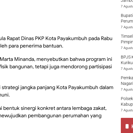
Jambo
7 Agust
Bupati
Perumd
7 Agust
Timsel
 Aula Rapat Dinas PKP Kota Payakumbuh pada Rabu
Pimpi
oleh para penerima bantuan.
7 Agust
BPJS 
Marta Minanda, menyebutkan bahwa program ini
Kuriku
isik bangunan, tetapi juga mendorong partisipasi
7 Agust
Pemka
Nagari
i strategi jangka panjang Kota Payakumbuh dalam
7 Agust
huni.
Polsek
Kabup
agai bentuk sinergi konkret antara lembaga zakat,
7 Agust
m mewujudkan pembangunan perumahan yang