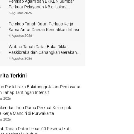
Pemkab Agam dan BKKBN Sumbar
6
Perkuat Pelayanan KB di Lokasi
Bencana
5 Agustus 2026
Pemkab Tanah Datar Perluas Kerja
7
Sama Antar Daerah Kendalikan Inflasi
4 Agustus 2026
Wabup Tanah Datar Buka Diklat
8
Paskibraka dan Canangkan Gerakan
Bendera
4 Agustus 2026
rita Terkini
on Paskibraka Bukittinggi Jalani Pemusatan
n Tahap Tantingan Intensif
us 2026
ker dan Indo-Rama Perkuat Kelompok
 Kerja Mandiri di Purwakarta
us 2026
b Tanah Datar Lepas 60 Peserta Ikuti