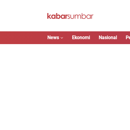
Langsung
ke
konten
News
Ekonomi
Nasional
P