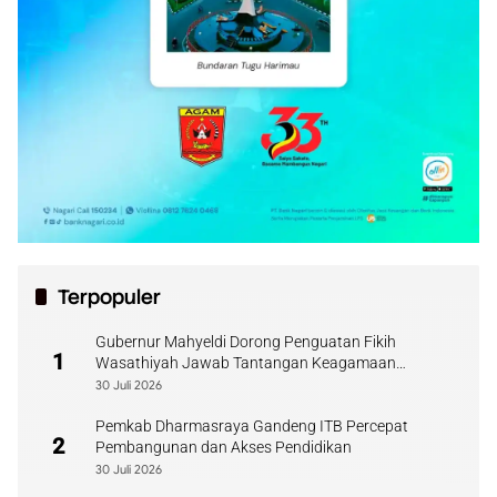
Terpopuler
Gubernur Mahyeldi Dorong Penguatan Fikih
1
Wasathiyah Jawab Tantangan Keagamaan
Kontemporer
30 Juli 2026
Pemkab Dharmasraya Gandeng ITB Percepat
2
Pembangunan dan Akses Pendidikan
30 Juli 2026