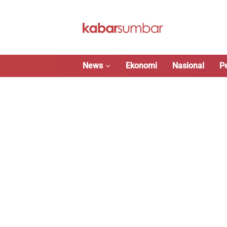
Langsung
ke
konten
News
Ekonomi
Nasional
P