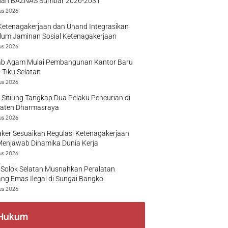
nan BAZNAS Sumbar 2026-2031
us 2026
Ketenagakerjaan dan Unand Integrasikan
lum Jaminan Sosial Ketenagakerjaan
us 2026
b Agam Mulai Pembangunan Kantor Baru
 Tiku Selatan
us 2026
 Sitiung Tangkap Dua Pelaku Pencurian di
aten Dharmasraya
us 2026
ker Sesuaikan Regulasi Ketenagakerjaan
Menjawab Dinamika Dunia Kerja
us 2026
 Solok Selatan Musnahkan Peralatan
g Emas Ilegal di Sungai Bangko
us 2026
Hukum