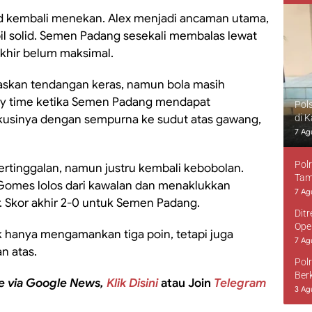
 kembali menekan. Alex menjadi ancaman utama,
l solid. Semen Padang sesekali membalas lewat
akhir belum maksimal.
paskan tendangan keras, namun bola masih
ury time ketika Semen Padang mendapat
Pol
usinya dengan sempurna ke sudut atas gawang,
di 
7 Ag
Pol
rtinggalan, namun justru kembali kebobolan.
Tam
omes lolos dari kawalan dan menaklukkan
7 Ag
 Skor akhir 2-0 untuk Semen Padang.
Dit
Ope
k hanya mengamankan tiga poin, tetapi juga
7 Ag
n atas.
Pol
Ber
e via Google News,
Klik Disini
atau Join
Telegram
3 Ag