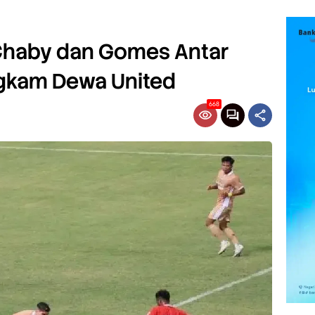
Chaby dan Gomes Antar
kam Dewa United
668