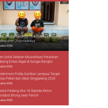
sek Sitiung Tangkap Dua Pelaku Pencurian
Kabupaten Dharmasraya
ustus 2026
res Solok Selatan Musnahkan Peralatan
bang Emas Ilegal di Sungai Bangko
ustus 2026
reskrimum Polda Sumbar Lampaui Target
rasi Pekat dan Sikat Singgalang 2026
ustus 2026
resta Padang Sita 18 Sepeda Motor
knalpot Brong saat Patroli
ustus 2026