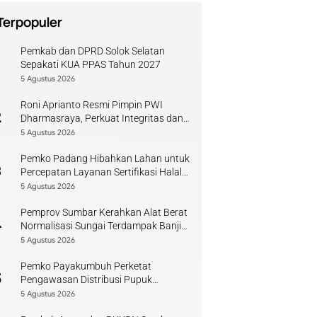
Terpopuler
Pemkab dan DPRD Solok Selatan
1
Sepakati KUA PPAS Tahun 2027
5 Agustus 2026
Roni Aprianto Resmi Pimpin PWI
2
Dharmasraya, Perkuat Integritas dan
Kompetensi Jurnalis
5 Agustus 2026
Pemko Padang Hibahkan Lahan untuk
3
Percepatan Layanan Sertifikasi Halal
di Sumbar
5 Agustus 2026
Pemprov Sumbar Kerahkan Alat Berat
4
Normalisasi Sungai Terdampak Banjir
Kuranji
5 Agustus 2026
Pemko Payakumbuh Perketat
5
Pengawasan Distribusi Pupuk
Bersubsidi bagi Petani Lokal
5 Agustus 2026