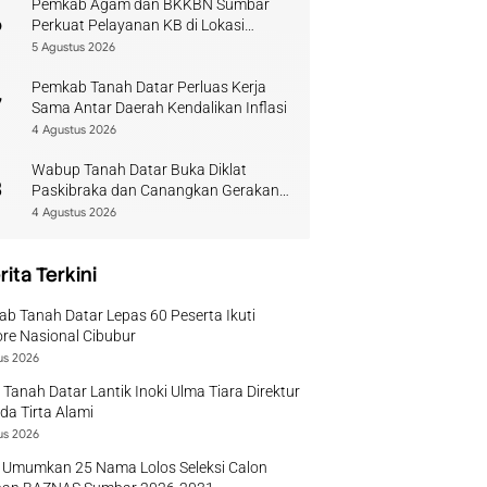
Pemkab Agam dan BKKBN Sumbar
6
Perkuat Pelayanan KB di Lokasi
Bencana
5 Agustus 2026
Pemkab Tanah Datar Perluas Kerja
7
Sama Antar Daerah Kendalikan Inflasi
4 Agustus 2026
Wabup Tanah Datar Buka Diklat
8
Paskibraka dan Canangkan Gerakan
Bendera
4 Agustus 2026
rita Terkini
b Tanah Datar Lepas 60 Peserta Ikuti
re Nasional Cibubur
us 2026
 Tanah Datar Lantik Inoki Ulma Tiara Direktur
a Tirta Alami
us 2026
 Umumkan 25 Nama Lolos Seleksi Calon