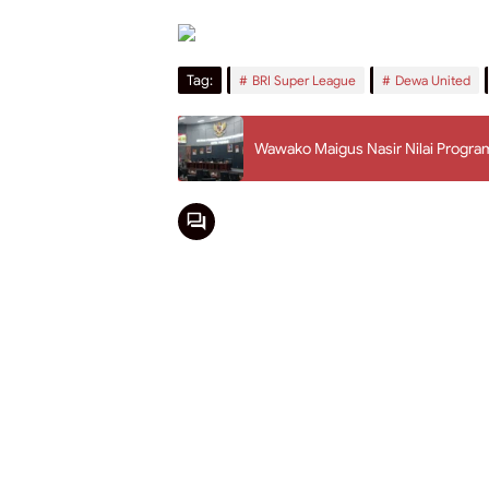
Tag:
BRI Super League
Dewa United
Wawako Maigus Nasir Nilai Progr