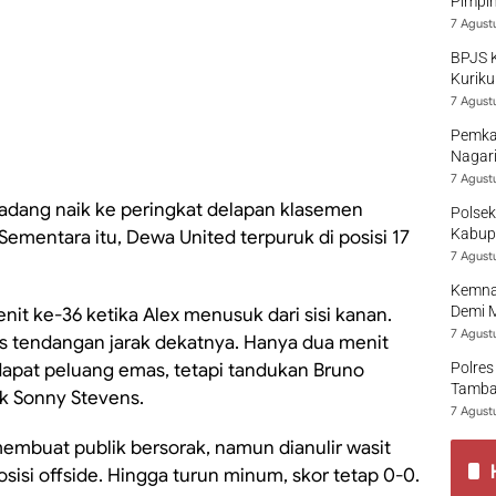
Pimpi
7 Agust
BPJS 
Kuriku
7 Agust
Pemka
Nagari
7 Agust
ang naik ke peringkat delapan klasemen
Polsek
Kabup
Sementara itu, Dewa United terpuruk di posisi 17
7 Agust
Kemna
Demi 
t ke-36 ketika Alex menusuk dari sisi kanan.
7 Agust
is tendangan jarak dekatnya. Hanya dua menit
pat peluang emas, tetapi tandukan Bruno
Polres
Tamban
k Sonny Stevens.
7 Agust
mbuat publik bersorak, namun dianulir wasit
isi offside. Hingga turun minum, skor tetap 0-0.