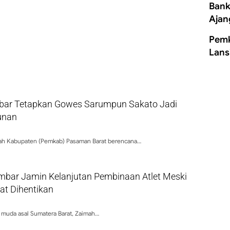
Bank
Ajan
Pemk
Lans
ar Tetapkan Gowes Sarumpun Sakato Jadi
unan
tah Kabupaten (Pemkab) Pasaman Barat berencana…
bar Jamin Kelanjutan Pembinaan Atlet Meski
at Dihentikan
 muda asal Sumatera Barat, Zaimah…