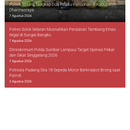
Polsek Sitiung Tangkap Dua Pelaku Pencurian di Kabupaten
Dharmasraya
7 Agustus 2026
Polres Solok Selatan Musnahkan Peralatan Tambang Emas
Ilegal di Sungai Bangko
7 Agustus 2026
Ditreskrimum Polda Sumbar Lampaui Target Operasi Pekat
dan Sikat Singgalang 2026
7 Agustus 2026
Polresta Padang Sita 18 Sepeda Motor Berknalpot Brong saat
Patroli
3 Agustus 2026