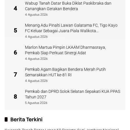
Wabup Tanah Datar Buka Diklat Paskibraka dan
4
Canangkan Gerakan Bendera
4 Agustus 2026
Menang Adu Pinalti Lawan Galatama FC, Tigo Kayo
5
FC Keluar Sebagai Juara Piala Walikota
Payakumbuh
4 Agustus 2026
Marlon Martua Pimpin LKAAM Dharmasraya,
6
Pemkab Siap Perkuat Sinergi Adat
4 Agustus 2026
Pemkab Agam Bagikan Bendera Merah Putih
7
Semarakkan HUT ke-81 RI
4 Agustus 2026
Pemkab dan DPRD Solok Selatan Sepakati KUA PPAS
8
Tahun 2027
5 Agustus 2026
Berita Terkini