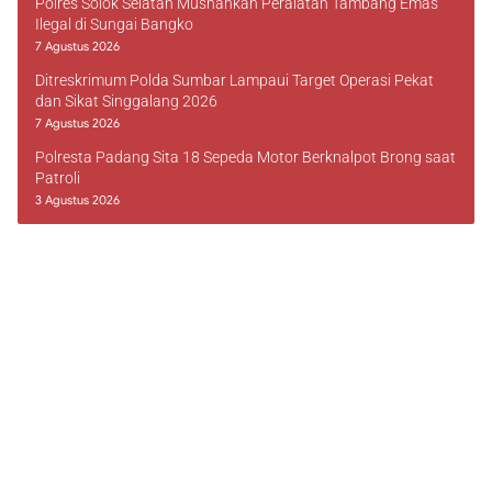
Polres Solok Selatan Musnahkan Peralatan Tambang Emas
Ilegal di Sungai Bangko
7 Agustus 2026
Ditreskrimum Polda Sumbar Lampaui Target Operasi Pekat
dan Sikat Singgalang 2026
7 Agustus 2026
Polresta Padang Sita 18 Sepeda Motor Berknalpot Brong saat
Patroli
3 Agustus 2026