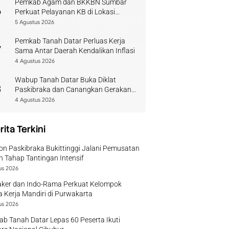
Pemkab Agam dan BKKBN Sumbar
6
Perkuat Pelayanan KB di Lokasi
Bencana
5 Agustus 2026
Pemkab Tanah Datar Perluas Kerja
7
Sama Antar Daerah Kendalikan Inflasi
4 Agustus 2026
Wabup Tanah Datar Buka Diklat
8
Paskibraka dan Canangkan Gerakan
Bendera
4 Agustus 2026
rita Terkini
on Paskibraka Bukittinggi Jalani Pemusatan
n Tahap Tantingan Intensif
us 2026
ker dan Indo-Rama Perkuat Kelompok
 Kerja Mandiri di Purwakarta
us 2026
b Tanah Datar Lepas 60 Peserta Ikuti