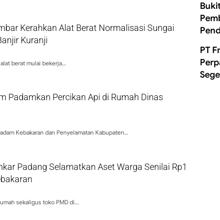
Buki
Pemb
bar Kerahkan Alat Berat Normalisasi Sungai
Pend
njir Kuranji
PT F
Perp
 alat berat mulai bekerja…
Sege
 Padamkan Percikan Api di Rumah Dinas
adam Kebakaran dan Penyelamatan Kabupaten…
kar Padang Selamatkan Aset Warga Senilai Rp1
Kebakaran
umah sekaligus toko PMD di…