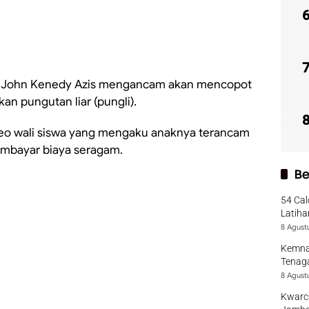
, John Kenedy Azis mengancam akan mencopot
an pungutan liar (pungli).
ideo wali siswa yang mengaku anaknya terancam
mbayar biaya seragam.
Be
54 Cal
Latiha
8 Agust
Kemna
Tenaga
8 Agust
Kwarca