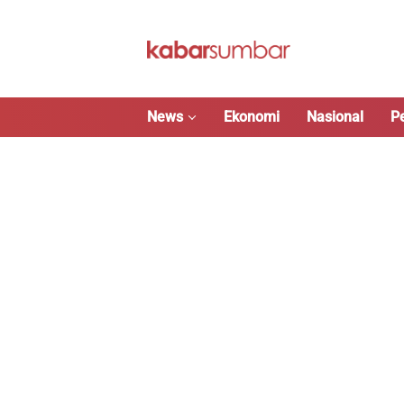
Langsung
ke
konten
News
Ekonomi
Nasional
P