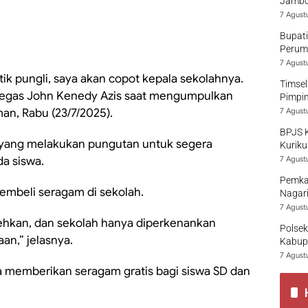
Jambo
7 Agust
Bupati
Perumd
7 Agust
ik pungli, saya akan copot kepala sekolahnya.
Timsel
 tegas John Kenedy Azis saat mengumpulkan
Pimpi
an, Rabu (23/7/2025).
7 Agust
BPJS 
 yang melakukan pungutan untuk segera
Kuriku
a siswa.
7 Agust
Pemka
embeli seragam di sekolah.
Nagari
7 Agust
lehkan, dan sekolah hanya diperkenankan
Polsek
an,” jelasnya.
Kabup
7 Agust
memberikan seragam gratis bagi siswa SD dan