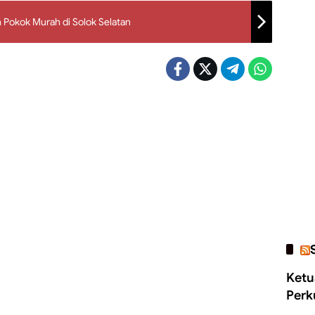
 Pokok Murah di Solok Selatan
Ketu
Perk