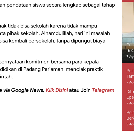
kan pendataan siswa secara lengkap sebagai tahap
anak tidak bisa sekolah karena tidak mampu
 pihak sekolah. Alhamdulillah, hari ini masalah
 bisa kembali bersekolah, tanpa dipungut biaya
Pol
di 
7 Ag
 pernyataan komitmen bersama para kepala
idikan di Padang Pariaman, menolak praktik
Pol
intah.
Tam
7 Ag
e via Google News,
Klik Disini
atau Join
Telegram
Dit
Ope
7 Ag
Pol
Ber
3 Ag