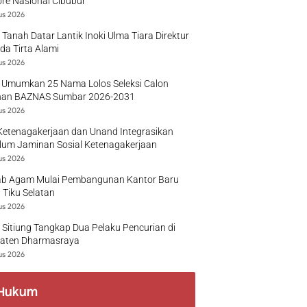
re Nasional Cibubur
us 2026
 Tanah Datar Lantik Inoki Ulma Tiara Direktur
a Tirta Alami
us 2026
 Umumkan 25 Nama Lolos Seleksi Calon
nan BAZNAS Sumbar 2026-2031
us 2026
Ketenagakerjaan dan Unand Integrasikan
lum Jaminan Sosial Ketenagakerjaan
us 2026
b Agam Mulai Pembangunan Kantor Baru
 Tiku Selatan
us 2026
 Sitiung Tangkap Dua Pelaku Pencurian di
aten Dharmasraya
us 2026
Hukum