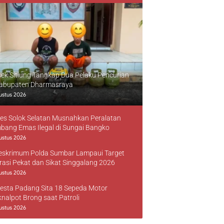
sek Sitiung Tangkap Dua Pelaku Pencurian
Kabupaten Dharmasraya
ustus 2026
res Solok Selatan Musnahkan Peralatan
bang Emas Ilegal di Sungai Bangko
ustus 2026
reskrimum Polda Sumbar Lampaui Target
rasi Pekat dan Sikat Singgalang 2026
ustus 2026
resta Padang Sita 18 Sepeda Motor
knalpot Brong saat Patroli
ustus 2026