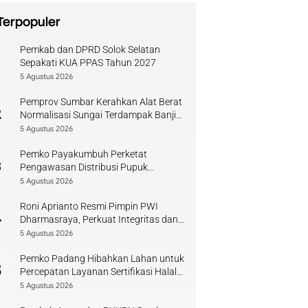
Terpopuler
Pemkab dan DPRD Solok Selatan
1
Sepakati KUA PPAS Tahun 2027
5 Agustus 2026
Pemprov Sumbar Kerahkan Alat Berat
2
Normalisasi Sungai Terdampak Banjir
Kuranji
5 Agustus 2026
Pemko Payakumbuh Perketat
3
Pengawasan Distribusi Pupuk
Bersubsidi bagi Petani Lokal
5 Agustus 2026
Roni Aprianto Resmi Pimpin PWI
4
Dharmasraya, Perkuat Integritas dan
Kompetensi Jurnalis
5 Agustus 2026
Pemko Padang Hibahkan Lahan untuk
5
Percepatan Layanan Sertifikasi Halal
di Sumbar
5 Agustus 2026