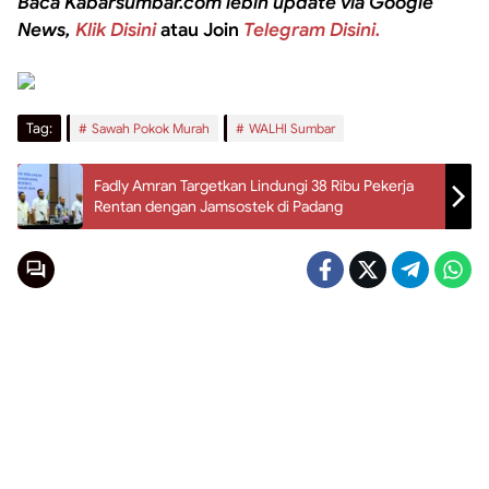
Baca Kabarsumbar.com lebih update via Google
News,
Klik Disini
atau Join
Telegram Disini.
Tag:
Sawah Pokok Murah
WALHI Sumbar
Fadly Amran Targetkan Lindungi 38 Ribu Pekerja
Rentan dengan Jamsostek di Padang