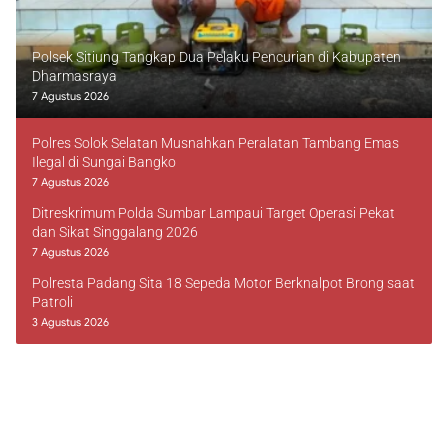
Polsek Sitiung Tangkap Dua Pelaku Pencurian di Kabupaten
Dharmasraya
7 Agustus 2026
Polres Solok Selatan Musnahkan Peralatan Tambang Emas
Ilegal di Sungai Bangko
7 Agustus 2026
Ditreskrimum Polda Sumbar Lampaui Target Operasi Pekat
dan Sikat Singgalang 2026
7 Agustus 2026
Polresta Padang Sita 18 Sepeda Motor Berknalpot Brong saat
Patroli
3 Agustus 2026