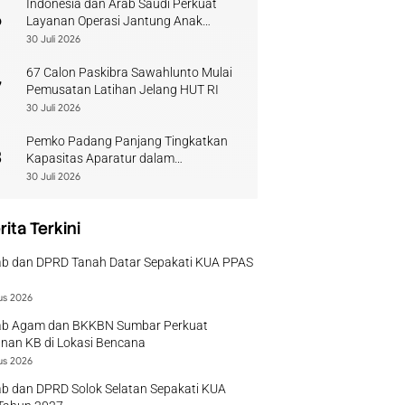
Indonesia dan Arab Saudi Perkuat
6
Layanan Operasi Jantung Anak
Sumbar
30 Juli 2026
67 Calon Paskibra Sawahlunto Mulai
7
Pemusatan Latihan Jelang HUT RI
30 Juli 2026
Pemko Padang Panjang Tingkatkan
8
Kapasitas Aparatur dalam
Penanganan Pascabencana
30 Juli 2026
rita Terkini
b dan DPRD Tanah Datar Sepakati KUA PPAS
us 2026
b Agam dan BKKBN Sumbar Perkuat
nan KB di Lokasi Bencana
us 2026
b dan DPRD Solok Selatan Sepakati KUA