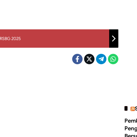
 RSBG 2025
Pemk
Peng
Bers