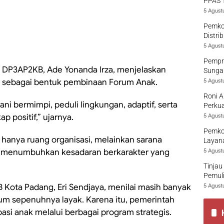
PPAS 
5 Agust
Pemko
Distri
5 Agust
Pempro
DP3AP2KB, Ade Yonanda Irza, menjelaskan
Sungai
n sebagai bentuk pembinaan Forum Anak.
5 Agust
Roni A
ani bermimpi, peduli lingkungan, adaptif, serta
Perkua
 positif,” ujarnya.
5 Agust
Pemko
anya ruang organisasi, melainkan sarana
Layana
ah menumbuhkan kesadaran berkarakter yang
5 Agust
Tinjau
Pemuli
 Kota Padang, Eri Sendjaya, menilai masih banyak
5 Agust
m sepenuhnya layak. Karena itu, pemerintah
si anak melalui berbagai program strategis.