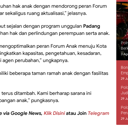
han hak anak dengan mendorong peran Forum
r sekaligus ruang aktualisasi,” jelasnya.
ebut sejalan dengan program unggulan
Padang
n hak dan perlindungan perempuan serta anak.
Pol
uk mengoptimalkan peran Forum Anak menuju Kota
Ber
ngkatkan kapasitas, pengetahuan, kesadaran,
3 Ag
ai agen perubahan,” ungkapnya.
Bon
liki beberapa taman ramah anak dengan fasilitas
Emp
29 Ju
Pol
n terus ditambah. Kami berharap sarana ini
Jud
29 Ju
bangan anak,” pungkasnya.
Pol
e via Google News,
Klik Disini
atau Join
Telegram
Pen
29 Ju