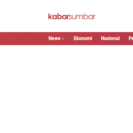
Langsung
ke
konten
News
Ekonomi
Nasional
P