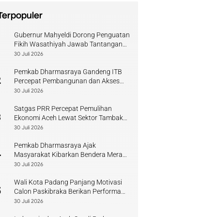
Terpopuler
Gubernur Mahyeldi Dorong Penguatan
1
Fikih Wasathiyah Jawab Tantangan
Keagamaan Kontemporer
30 Juli 2026
Pemkab Dharmasraya Gandeng ITB
2
Percepat Pembangunan dan Akses
Pendidikan
30 Juli 2026
Satgas PRR Percepat Pemulihan
3
Ekonomi Aceh Lewat Sektor Tambak
Kopi
30 Juli 2026
Pemkab Dharmasraya Ajak
4
Masyarakat Kibarkan Bendera Merah
Putih Sambut HUT RI
30 Juli 2026
Wali Kota Padang Panjang Motivasi
5
Calon Paskibraka Berikan Performa
Terbaik
30 Juli 2026