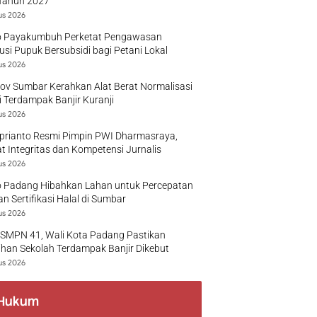
Tahun 2027
us 2026
 Payakumbuh Perketat Pengawasan
busi Pupuk Bersubsidi bagi Petani Lokal
us 2026
v Sumbar Kerahkan Alat Berat Normalisasi
 Terdampak Banjir Kuranji
us 2026
prianto Resmi Pimpin PWI Dharmasraya,
t Integritas dan Kompetensi Jurnalis
us 2026
 Padang Hibahkan Lahan untuk Percepatan
n Sertifikasi Halal di Sumbar
us 2026
 SMPN 41, Wali Kota Padang Pastikan
han Sekolah Terdampak Banjir Dikebut
us 2026
Hukum