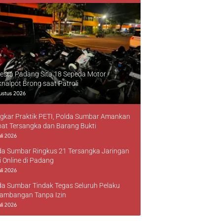
resta Padang Sita 18 Sepeda Motor
knalpot Brong saat Patroli
ustus 2026
gkar Praktik PETI, Polda Sumbar Amankan
at Tersangka dan Barang Bukti
li 2026
da Sumbar Ringkus 21 Tersangka Jaringan
i Online di Padang
li 2026
da Sumbar Tindak Tegas Seluruh Pelaku
ambangan Tanpa Izin
li 2026