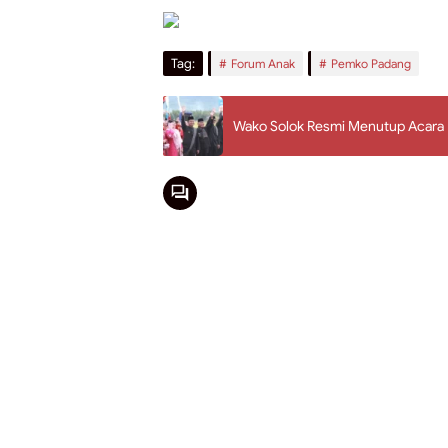
Tag:
Forum Anak
Pemko Padang
Wako Solok Resmi Menutup Acara