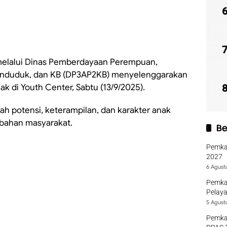
elalui Dinas Pemberdayaan Perempuan,
enduduk, dan KB (DP3AP2KB) menyelenggarakan
ak di Youth Center, Sabtu (13/9/2025).
ah potensi, keterampilan, dan karakter anak
bahan masyarakat.
Be
Pemka
2027
6 Agust
Pemka
Pelaya
5 Agust
Pemka