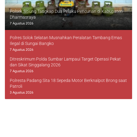
Polsek Sitiung Tangkap Dua Pelaku Pencurian di Kabupaten
Dharmasraya
7 Agustus 2026
Polres Solok Selatan Musnahkan Peralatan Tambang Emas
Ilegal di Sungai Bangko
7 Agustus 2026
Ditreskrimum Polda Sumbar Lampaui Target Operasi Pekat
dan Sikat Singgalang 2026
7 Agustus 2026
Polresta Padang Sita 18 Sepeda Motor Berknalpot Brong saat
Patroli
3 Agustus 2026