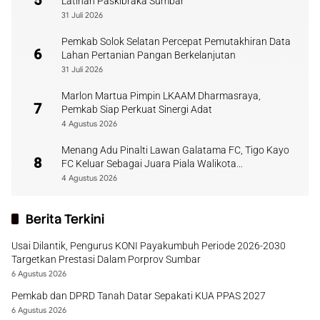
5
Latihan Paskibraka Sumbar
31 Juli 2026
Pemkab Solok Selatan Percepat Pemutakhiran Data
6
Lahan Pertanian Pangan Berkelanjutan
31 Juli 2026
Marlon Martua Pimpin LKAAM Dharmasraya,
7
Pemkab Siap Perkuat Sinergi Adat
4 Agustus 2026
Menang Adu Pinalti Lawan Galatama FC, Tigo Kayo
8
FC Keluar Sebagai Juara Piala Walikota
Payakumbuh
4 Agustus 2026
Berita Terkini
Usai Dilantik, Pengurus KONI Payakumbuh Periode 2026-2030
Targetkan Prestasi Dalam Porprov Sumbar
6 Agustus 2026
Pemkab dan DPRD Tanah Datar Sepakati KUA PPAS 2027
6 Agustus 2026