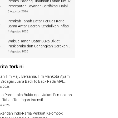
Pemko Padang Hibahkan Lahan untuk
6
Percepatan Layanan Sertifikasi Halal
di Sumbar
5 Agustus 2026
Pemkab Tanah Datar Perluas Kerja
7
Sama Antar Daerah Kendalikan Inflasi
4 Agustus 2026
Wabup Tanah Datar Buka Diklat
8
Paskibraka dan Canangkan Gerakan
Bendera
4 Agustus 2026
rita Terkini
kan Tim Maju Bersama, Tim Mahkota Ayam
 Sebagai Juara Back to Back Pada MPL
 II Tahun 2026
us 2026
on Paskibraka Bukittinggi Jalani Pemusatan
n Tahap Tantingan Intensif
us 2026
ker dan Indo-Rama Perkuat Kelompok