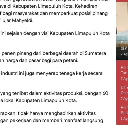
nya di Kabupaten Limapuluh Kota. Kehadiran
if bagi masyarakat dan memperkuat posisi pinang
 ujar Mahyeldi.
ini sejalan dengan visi Kabupaten Limapuluh Kota
Pol
di 
 panen pinang dari berbagai daerah di Sumatera
7 Ag
n harga dan pasar bagi para petani.
Pol
industri ini juga menyerap tenaga kerja secara
Tam
7 Ag
Dit
a yang terlibat dalam aktivitas produksi, dengan 60
Ope
7 Ag
a lokal Kabupaten Limapuluh Kota.
Pol
harapkan; tidak hanya menghadirkan aktivitas
Ber
3 Ag
ngan pekerjaan dan memberi manfaat langsung