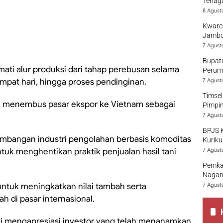
Tenaga
8 Agust
Kwarca
Jambo
7 Agust
Bupati
ati alur produksi dari tahap perebusan selama
Perumd
mpat hari, hingga proses pendinginan.
7 Agust
Timsel
elah menembus pasar ekspor ke Vietnam sebagai
Pimpi
7 Agust
BPJS 
bangan industri pengolahan berbasis komoditas
Kuriku
tuk menghentikan praktik penjualan hasil tani
7 Agust
Pemka
Nagari
l untuk meningkatkan nilai tambah serta
7 Agust
 di pasar internasional.
mi mengapresiasi investor yang telah menanamkan