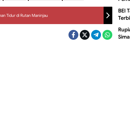
BEI 
an Tidur di Rutan Maninjau
Terb
Rupi
Sima