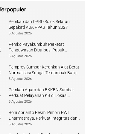
Terpopuler
Pemkab dan DPRD Solok Selatan
1
Sepakati KUA PPAS Tahun 2027
5 Agustus 2026
Pemko Payakumbuh Perketat
2
Pengawasan Distribusi Pupuk
Bersubsidi bagi Petani Lokal
5 Agustus 2026
Pemprov Sumbar Kerahkan Alat Berat
3
Normalisasi Sungai Terdampak Banjir
Kuranji
5 Agustus 2026
Pemkab Agam dan BKKBN Sumbar
4
Perkuat Pelayanan KB di Lokasi
Bencana
5 Agustus 2026
Roni Aprianto Resmi Pimpin PWI
5
Dharmasraya, Perkuat Integritas dan
Kompetensi Jurnalis
5 Agustus 2026