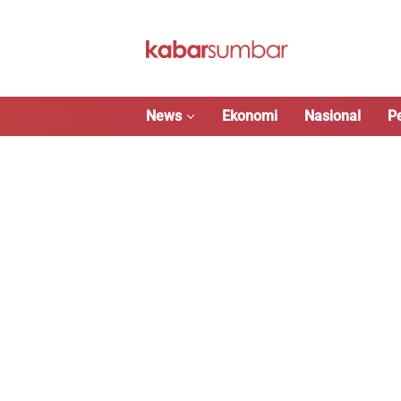
Langsung
ke
konten
News
Ekonomi
Nasional
P