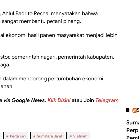
, Ahlul Badrito Resha, menyatakan bahwa
a sangat membantu petani pinang.
ai ekonomi hasil panen masyarakat menjadi lebih
estor, pemerintah nagari, pemerintah kabupaten,
jaga.
ilan dalam mendorong pertumbuhan ekonomi
lahan.
e via Google News,
Klik Disini
atau Join
Telegram
Suma
Perp
Pertanian
Sumatera Barat
Vietnam
Pemb