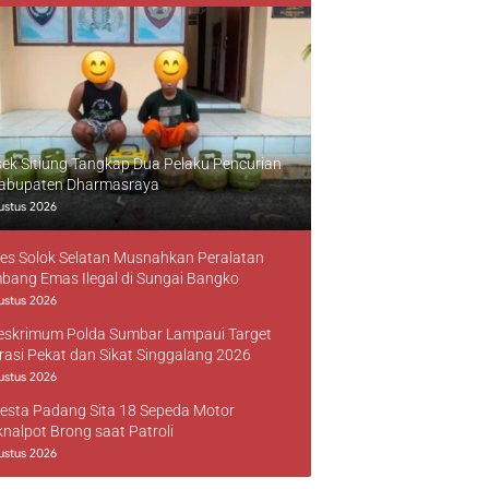
sek Sitiung Tangkap Dua Pelaku Pencurian
Kabupaten Dharmasraya
ustus 2026
res Solok Selatan Musnahkan Peralatan
bang Emas Ilegal di Sungai Bangko
ustus 2026
reskrimum Polda Sumbar Lampaui Target
rasi Pekat dan Sikat Singgalang 2026
ustus 2026
resta Padang Sita 18 Sepeda Motor
knalpot Brong saat Patroli
ustus 2026