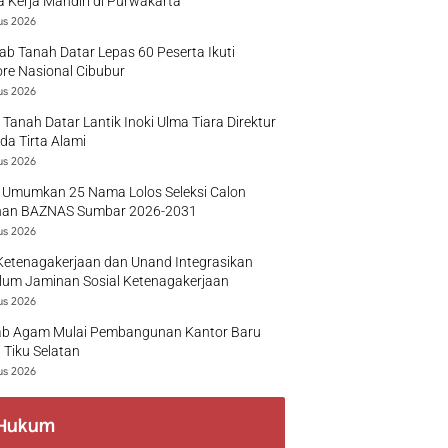
 Kerja Mandiri di Purwakarta
us 2026
b Tanah Datar Lepas 60 Peserta Ikuti
re Nasional Cibubur
us 2026
 Tanah Datar Lantik Inoki Ulma Tiara Direktur
a Tirta Alami
us 2026
 Umumkan 25 Nama Lolos Seleksi Calon
nan BAZNAS Sumbar 2026-2031
us 2026
Ketenagakerjaan dan Unand Integrasikan
lum Jaminan Sosial Ketenagakerjaan
us 2026
b Agam Mulai Pembangunan Kantor Baru
 Tiku Selatan
us 2026
Hukum