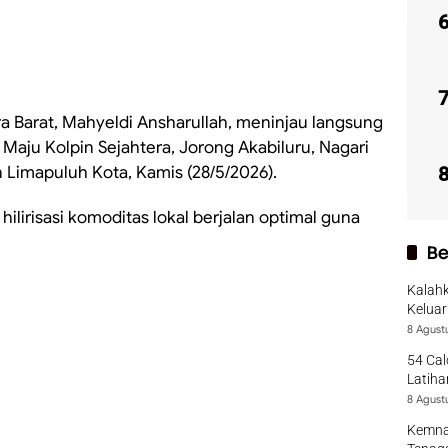
 Barat, Mahyeldi Ansharullah, meninjau langsung
Maju Kolpin Sejahtera, Jorong Akabiluru, Nagari
Limapuluh Kota, Kamis (28/5/2026).
ilirisasi komoditas lokal berjalan optimal guna
Be
Kalah
Keluar
Season
8 Agust
54 Cal
Latiha
8 Agust
Kemna