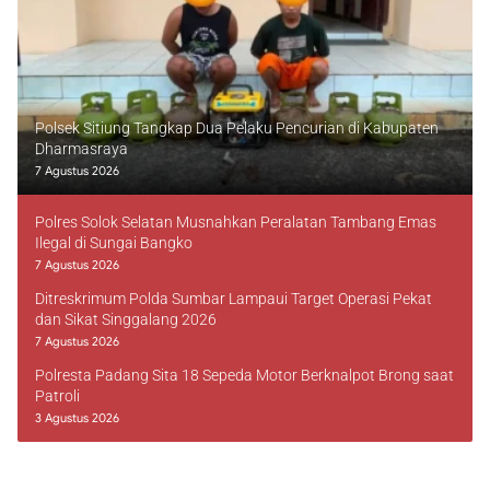
Polsek Sitiung Tangkap Dua Pelaku Pencurian di Kabupaten
Dharmasraya
7 Agustus 2026
Polres Solok Selatan Musnahkan Peralatan Tambang Emas
Ilegal di Sungai Bangko
7 Agustus 2026
Ditreskrimum Polda Sumbar Lampaui Target Operasi Pekat
dan Sikat Singgalang 2026
7 Agustus 2026
Polresta Padang Sita 18 Sepeda Motor Berknalpot Brong saat
Patroli
3 Agustus 2026