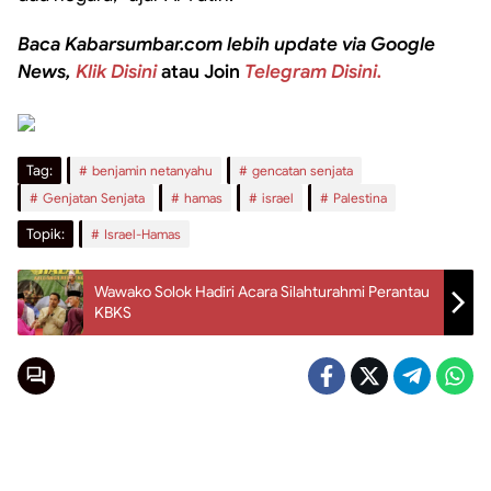
Baca Kabarsumbar.com lebih update via Google
News,
Klik Disini
atau Join
Telegram Disini.
Tag:
benjamin netanyahu
gencatan senjata
Genjatan Senjata
hamas
israel
Palestina
Topik:
Israel-Hamas
Wawako Solok Hadiri Acara Silahturahmi Perantau
KBKS