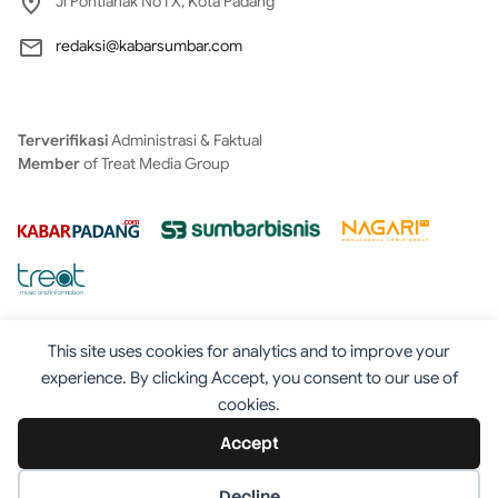
Jl Pontianak No I X, Kota Padang
redaksi@kabarsumbar.com
Terverifikasi
Administrasi & Faktual
Member
of Treat Media Group
This site uses cookies for analytics and to improve your
experience. By clicking Accept, you consent to our use of
cookies.
Tentang
Redaksi
Kontak
Disclaimer
Iklan
Accept
Pedoman
©2025 - Kabarsumbar.com
Decline