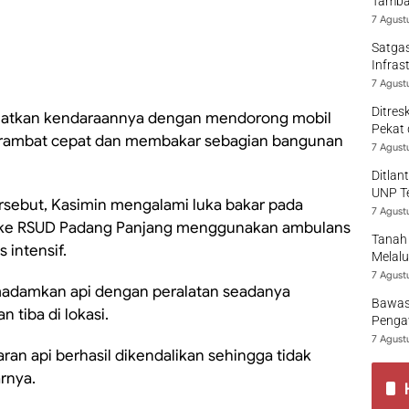
Tamban
7 Agust
Satgas
Infras
7 Agust
Ditres
atkan kendaraannya dengan mendorong mobil
Pekat 
merambat cepat dan membakar sebagian bangunan
7 Agust
Ditlan
UNP T
sebut, Kasimin mengalami luka bakar pada
7 Agust
an ke RSUD Padang Panjang menggunakan ambulans
Tanah 
intensif.
Melalu
7 Agust
adamkan api dengan peralatan seadanya
Bawas
tiba di lokasi.
Pengaw
7 Agust
an api berhasil dikendalikan sehingga tidak
rnya.