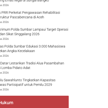
g Emas Ilegal di Sungai Bangko
us 2026
 PRR Perketat Pengawasan Rehabilitasi
truktur Pascabencana di Aceh
us 2026
krimum Polda Sumbar Lampaui Target Operasi
dan Sikat Singgalang 2026
us 2026
tas Polda Sumbar Edukasi 3.000 Mahasiswa
ekan Angka Kecelakaan
us 2026
Datar Lestarikan Tradisi Alua Pasambahan
i Lomba Pidato Adat
us 2026
lu Sawahlunto Tingkatkan Kapasitas
as Partisipatif untuk Pemilu 2029
us 2026
Hukum