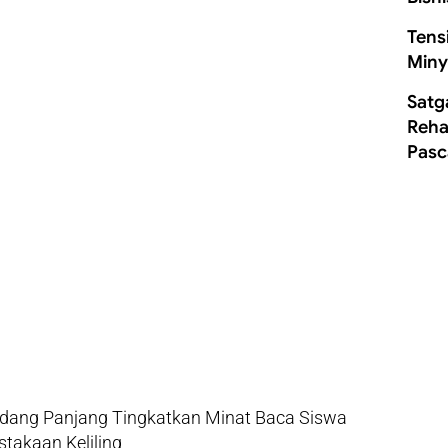
Tens
Miny
Satg
Rehab
Pasc
dang Panjang Tingkatkan Minat Baca Siswa
takaan Keliling