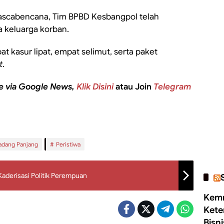
ascabencana, Tim BPBD Kesbangpol telah
 keluarga korban.
t kasur lipat, empat selimut, serta paket
t
.
e via Google News,
Klik Disini
atau Join
Telegram
adang Panjang
Peristiwa
derisasi Politik Perempuan
Kemn
Kete
Bisn