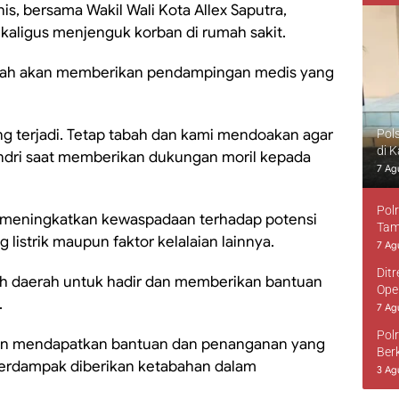
is, bersama Wakil Wali Kota Allex Saputra,
ekaligus menjenguk korban di rumah sakit.
rah akan memberikan pendampingan medis yang
ang terjadi. Tetap tabah dan kami mendoakan agar
Pol
di 
endri saat memberikan dukungan moril kepada
7 Ag
Pol
 meningkatkan kewaspadaan terhadap potensi
Tam
g listrik maupun faktor kelalaian lainnya.
7 Ag
Dit
 daerah untuk hadir dan memberikan bantuan
Ope
.
7 Ag
Pol
ban mendapatkan bantuan dan penanganan yang
Ber
terdampak diberikan ketabahan dalam
3 Ag