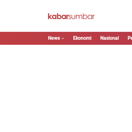
Langsung
ke
konten
News
Ekonomi
Nasional
P