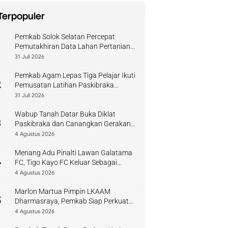
Terpopuler
Pemkab Solok Selatan Percepat
1
Pemutakhiran Data Lahan Pertanian
Pangan Berkelanjutan
31 Juli 2026
Pemkab Agam Lepas Tiga Pelajar Ikuti
2
Pemusatan Latihan Paskibraka
Sumbar
31 Juli 2026
Wabup Tanah Datar Buka Diklat
3
Paskibraka dan Canangkan Gerakan
Bendera
4 Agustus 2026
Menang Adu Pinalti Lawan Galatama
4
FC, Tigo Kayo FC Keluar Sebagai
Juara Piala Walikota Payakumbuh
4 Agustus 2026
Marlon Martua Pimpin LKAAM
5
Dharmasraya, Pemkab Siap Perkuat
Sinergi Adat
4 Agustus 2026