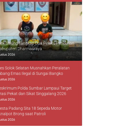
sek Sitiung Tangkap Dua Pelaku Pencurian
Kabupaten Dharmasraya
ustus 2026
res Solok Selatan Musnahkan Peralatan
bang Emas Ilegal di Sungai Bangko
ustus 2026
reskrimum Polda Sumbar Lampaui Target
rasi Pekat dan Sikat Singgalang 2026
ustus 2026
resta Padang Sita 18 Sepeda Motor
knalpot Brong saat Patroli
ustus 2026