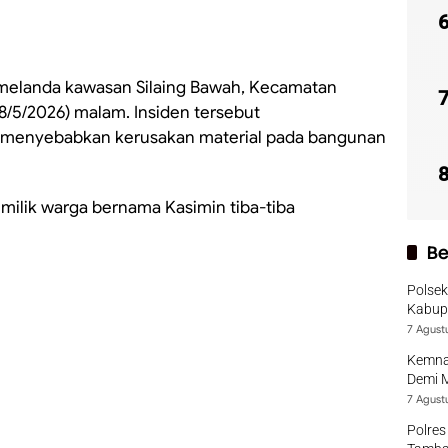
melanda kawasan Silaing Bawah, Kecamatan
8/5/2026) malam. Insiden tersebut
 menyebabkan kerusakan material pada bangunan
 milik warga bernama Kasimin tiba-tiba
Be
Polsek
Kabup
7 Agust
Kemna
Demi 
7 Agust
Polres