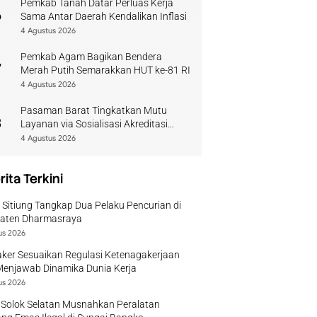
Pemkab Tanah Datar Perluas Kerja
6
Sama Antar Daerah Kendalikan Inflasi
4 Agustus 2026
Pemkab Agam Bagikan Bendera
7
Merah Putih Semarakkan HUT ke-81 RI
4 Agustus 2026
Pasaman Barat Tingkatkan Mutu
8
Layanan via Sosialisasi Akreditasi
Perpustakaan 2026
4 Agustus 2026
rita Terkini
 Sitiung Tangkap Dua Pelaku Pencurian di
aten Dharmasraya
us 2026
ker Sesuaikan Regulasi Ketenagakerjaan
Menjawab Dinamika Dunia Kerja
us 2026
 Solok Selatan Musnahkan Peralatan