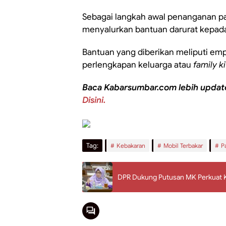
Sebagai langkah awal penanganan p
menyalurkan bantuan darurat kepada
Bantuan yang diberikan meliputi empa
perlengkapan keluarga atau
family ki
Baca Kabarsumbar.com lebih updat
Disini.
Tag:
Kebakaran
Mobil Terbakar
P
DPR Dukung Putusan MK Perkuat Ka