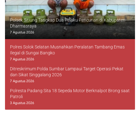
Polsek Sitiung Tangkap Dua Pelaku Pencurian di Kabupaten
Dharmasraya
7 Agustus 2026
Polres Solok Selatan Musnahkan Peralatan Tambang Emas
Ilegal di Sungai Bangko
7 Agustus 2026
Ditreskrimum Polda Sumbar Lampaui Target Operasi Pekat
dan Sikat Singgalang 2026
7 Agustus 2026
Polresta Padang Sita 18 Sepeda Motor Berknalpot Brong saat
Patroli
3 Agustus 2026