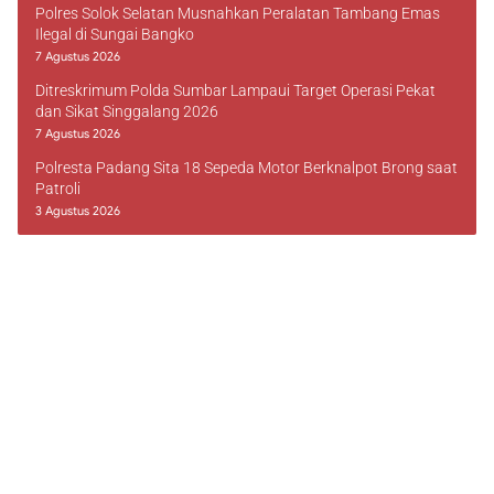
Polres Solok Selatan Musnahkan Peralatan Tambang Emas
Ilegal di Sungai Bangko
7 Agustus 2026
Ditreskrimum Polda Sumbar Lampaui Target Operasi Pekat
dan Sikat Singgalang 2026
7 Agustus 2026
Polresta Padang Sita 18 Sepeda Motor Berknalpot Brong saat
Patroli
3 Agustus 2026