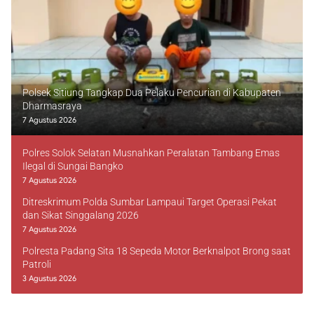
Polsek Sitiung Tangkap Dua Pelaku Pencurian di Kabupaten
Dharmasraya
7 Agustus 2026
Polres Solok Selatan Musnahkan Peralatan Tambang Emas
Ilegal di Sungai Bangko
7 Agustus 2026
Ditreskrimum Polda Sumbar Lampaui Target Operasi Pekat
dan Sikat Singgalang 2026
7 Agustus 2026
Polresta Padang Sita 18 Sepeda Motor Berknalpot Brong saat
Patroli
3 Agustus 2026