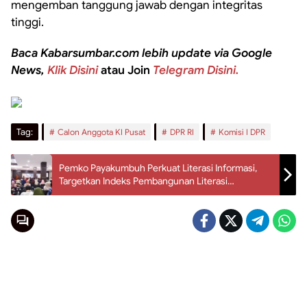
mengemban tanggung jawab dengan integritas
tinggi.
Baca Kabarsumbar.com lebih update via Google
News,
Klik Disini
atau Join
Telegram Disini.
Tag:
Calon Anggota KI Pusat
DPR RI
Komisi I DPR
Pemko Payakumbuh Perkuat Literasi Informasi,
Targetkan Indeks Pembangunan Literasi
Masyarakat 72,25 Pada 2026