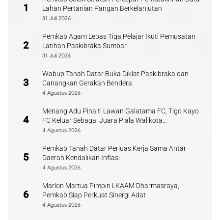
1
Lahan Pertanian Pangan Berkelanjutan
31 Juli 2026
Pemkab Agam Lepas Tiga Pelajar Ikuti Pemusatan
2
Latihan Paskibraka Sumbar
31 Juli 2026
Wabup Tanah Datar Buka Diklat Paskibraka dan
3
Canangkan Gerakan Bendera
4 Agustus 2026
Menang Adu Pinalti Lawan Galatama FC, Tigo Kayo
4
FC Keluar Sebagai Juara Piala Walikota
Payakumbuh
4 Agustus 2026
Pemkab Tanah Datar Perluas Kerja Sama Antar
5
Daerah Kendalikan Inflasi
4 Agustus 2026
Marlon Martua Pimpin LKAAM Dharmasraya,
6
Pemkab Siap Perkuat Sinergi Adat
4 Agustus 2026