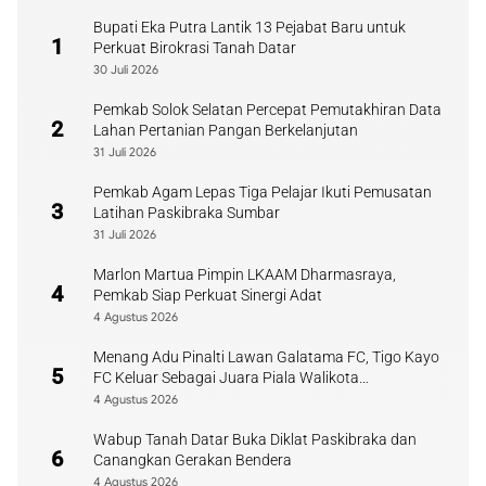
Bupati Eka Putra Lantik 13 Pejabat Baru untuk
1
Perkuat Birokrasi Tanah Datar
30 Juli 2026
Pemkab Solok Selatan Percepat Pemutakhiran Data
2
Lahan Pertanian Pangan Berkelanjutan
31 Juli 2026
Pemkab Agam Lepas Tiga Pelajar Ikuti Pemusatan
3
Latihan Paskibraka Sumbar
31 Juli 2026
Marlon Martua Pimpin LKAAM Dharmasraya,
4
Pemkab Siap Perkuat Sinergi Adat
4 Agustus 2026
Menang Adu Pinalti Lawan Galatama FC, Tigo Kayo
5
FC Keluar Sebagai Juara Piala Walikota
Payakumbuh
4 Agustus 2026
Wabup Tanah Datar Buka Diklat Paskibraka dan
6
Canangkan Gerakan Bendera
4 Agustus 2026