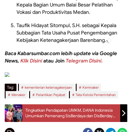
Kepala Bagian Umum Balai Besar Pelatihan
Vokasi dan Produktivitas Medan.
Taufik Hidayat Sitompul, S.H. sebagai Kepala
Subbagian Tata Usaha Pusat Pengembangan
Kebijakan Ketenagakerjaan Barenbang.
Baca Kabarsumbar.com lebih update via Google
News,
Klik Disini
atau Join
Telegram Disini.
Tag:
kementerian ketenagakerjaan
Kemnaker
Menaker
Pelantikan Pejabat
Tata Kelola Pemerintahan
Tingkatkan Pendapatan UMKM, DANA Indonesia
Umumkan Pemenang SisBerdaya dan DisBerdaya
2026