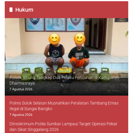
Hukum
Polsek Sitiung Tangkap Dua Pelaku Pencurian di Kabupaten
Dharmasraya
7 Agustus 2026
Polres Solok Selatan Musnahkan Peralatan Tambang Emas
Ilegal di Sungai Bangko
7 Agustus 2026
Ditreskrimum Polda Sumbar Lampaui Target Operasi Pekat
dan Sikat Singgalang 2026