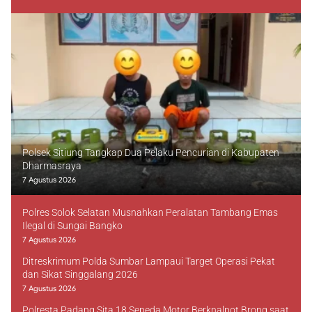
Polsek Sitiung Tangkap Dua Pelaku Pencurian di Kabupaten
Dharmasraya
7 Agustus 2026
Polres Solok Selatan Musnahkan Peralatan Tambang Emas
Ilegal di Sungai Bangko
7 Agustus 2026
Ditreskrimum Polda Sumbar Lampaui Target Operasi Pekat
dan Sikat Singgalang 2026
7 Agustus 2026
Polresta Padang Sita 18 Sepeda Motor Berknalpot Brong saat