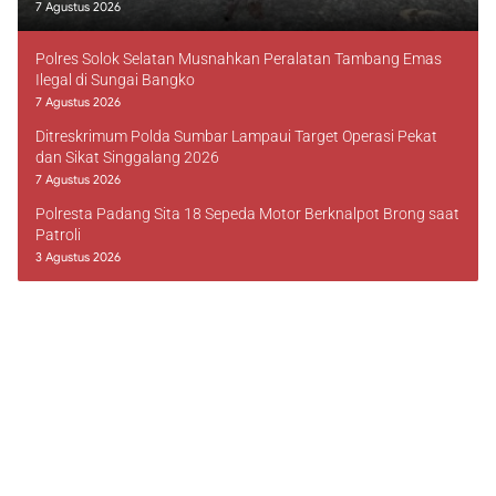
7 Agustus 2026
Polres Solok Selatan Musnahkan Peralatan Tambang Emas
Ilegal di Sungai Bangko
7 Agustus 2026
Ditreskrimum Polda Sumbar Lampaui Target Operasi Pekat
dan Sikat Singgalang 2026
7 Agustus 2026
Polresta Padang Sita 18 Sepeda Motor Berknalpot Brong saat
Patroli
3 Agustus 2026