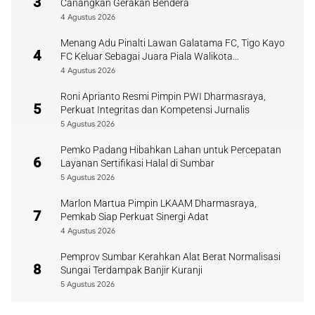
3
Canangkan Gerakan Bendera
4 Agustus 2026
Menang Adu Pinalti Lawan Galatama FC, Tigo Kayo
4
FC Keluar Sebagai Juara Piala Walikota
Payakumbuh
4 Agustus 2026
Roni Aprianto Resmi Pimpin PWI Dharmasraya,
5
Perkuat Integritas dan Kompetensi Jurnalis
5 Agustus 2026
Pemko Padang Hibahkan Lahan untuk Percepatan
6
Layanan Sertifikasi Halal di Sumbar
5 Agustus 2026
Marlon Martua Pimpin LKAAM Dharmasraya,
7
Pemkab Siap Perkuat Sinergi Adat
4 Agustus 2026
Pemprov Sumbar Kerahkan Alat Berat Normalisasi
8
Sungai Terdampak Banjir Kuranji
5 Agustus 2026