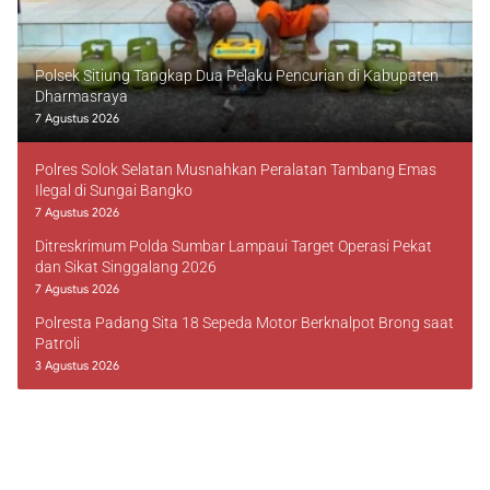
Polsek Sitiung Tangkap Dua Pelaku Pencurian di Kabupaten
Dharmasraya
7 Agustus 2026
Polres Solok Selatan Musnahkan Peralatan Tambang Emas
Ilegal di Sungai Bangko
7 Agustus 2026
Ditreskrimum Polda Sumbar Lampaui Target Operasi Pekat
dan Sikat Singgalang 2026
7 Agustus 2026
Polresta Padang Sita 18 Sepeda Motor Berknalpot Brong saat
Patroli
3 Agustus 2026