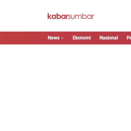
Langsung
ke
konten
News
Ekonomi
Nasional
P