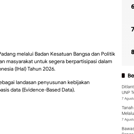
adang melalui Badan Kesatuan Bangsa dan Politik
an masyarakat untuk segera berpartisipasi dalam
nesia (IHaI) Tahun 2026.
Be
al sebagai landasan penyusunan kebijakan
Ditlan
sis data (Evidence-Based Data).
UNP T
7 Agust
Tanah 
Melalu
7 Agust
Bawas