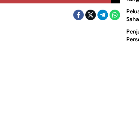
Pelu
Saha
Penj
Pers