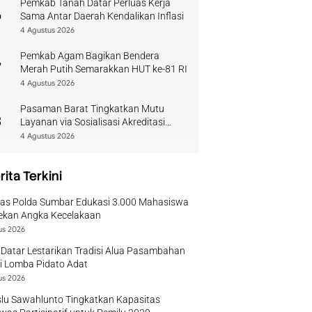
Pemkab Tanah Datar Perluas Kerja
6
Sama Antar Daerah Kendalikan Inflasi
4 Agustus 2026
Pemkab Agam Bagikan Bendera
7
Merah Putih Semarakkan HUT ke-81 RI
4 Agustus 2026
Pasaman Barat Tingkatkan Mutu
8
Layanan via Sosialisasi Akreditasi
Perpustakaan 2026
4 Agustus 2026
rita Terkini
tas Polda Sumbar Edukasi 3.000 Mahasiswa
ekan Angka Kecelakaan
us 2026
Datar Lestarikan Tradisi Alua Pasambahan
i Lomba Pidato Adat
us 2026
lu Sawahlunto Tingkatkan Kapasitas