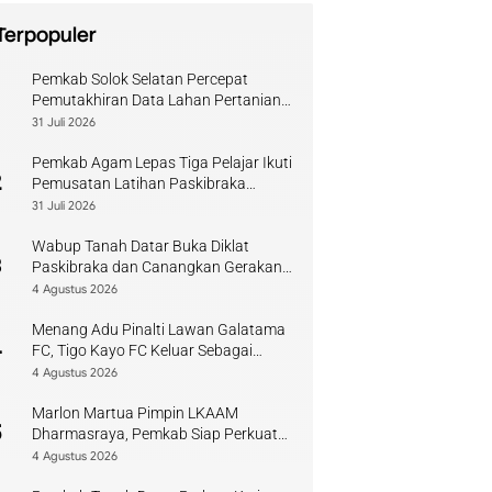
Terpopuler
Pemkab Solok Selatan Percepat
1
Pemutakhiran Data Lahan Pertanian
Pangan Berkelanjutan
31 Juli 2026
Pemkab Agam Lepas Tiga Pelajar Ikuti
2
Pemusatan Latihan Paskibraka
Sumbar
31 Juli 2026
Wabup Tanah Datar Buka Diklat
3
Paskibraka dan Canangkan Gerakan
Bendera
4 Agustus 2026
Menang Adu Pinalti Lawan Galatama
4
FC, Tigo Kayo FC Keluar Sebagai
Juara Piala Walikota Payakumbuh
4 Agustus 2026
Marlon Martua Pimpin LKAAM
5
Dharmasraya, Pemkab Siap Perkuat
Sinergi Adat
4 Agustus 2026