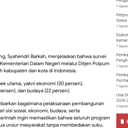
Pengaw
7 Agust
Perpu
Siswa 
7 Agust
Diskom
Kemer
7 Agust
Pemka
g, Syahendri Barkah, menjelaskan bahwa survei
Penghu
i Kementerian Dalam Negeri melalui Ditjen Polpum
7 Agust
h kabupaten dan kota di Indonesia.
Pemka
Hunta
k utama, yakni ekonomi (30 persen),
7 Agust
persen), dan budaya (22 persen).
Usai D
2026-2
mbarkan bagaimana pelaksanaan pembangunan
Sumba
6 Agust
i sisi sosial, ekonomi, budaya, serta
emerintah ingin memastikan bahwa seluruh program
ua unsur masyarakat tanpa membedakan suku,