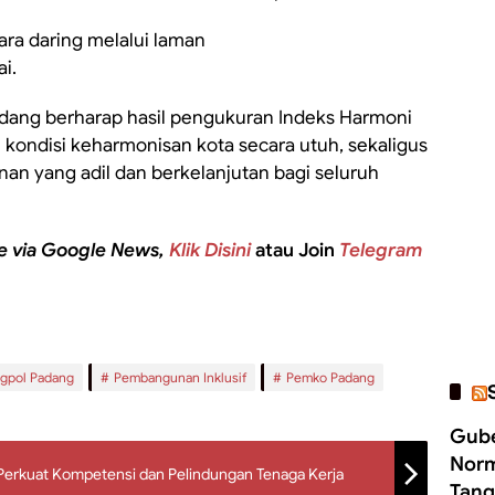
ara daring melalui laman
ai.
 Padang berharap hasil pengukuran Indeks Harmoni
kondisi keharmonisan kota secara utuh, sekaligus
 yang adil dan berkelanjutan bagi seluruh
e via Google News,
Klik Disini
atau Join
Telegram
gpol Padang
Pembangunan Inklusif
Pemko Padang
Gube
Norm
Perkuat Kompetensi dan Pelindungan Tenaga Kerja
Tang