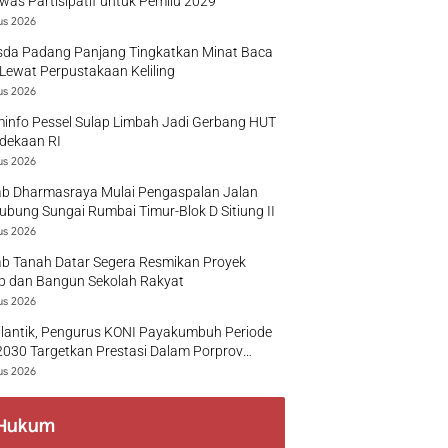
as Partisipatif untuk Pemilu 2029
us 2026
sda Padang Panjang Tingkatkan Minat Baca
Lewat Perpustakaan Keliling
us 2026
info Pessel Sulap Limbah Jadi Gerbang HUT
dekaan RI
us 2026
b Dharmasraya Mulai Pengaspalan Jalan
bung Sungai Rumbai Timur-Blok D Sitiung II
us 2026
b Tanah Datar Segera Resmikan Proyek
p dan Bangun Sekolah Rakyat
us 2026
ilantik, Pengurus KONI Payakumbuh Periode
030 Targetkan Prestasi Dalam Porprov
r
us 2026
Hukum