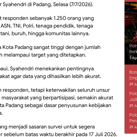
 Syahendri di Padang, Selasa (7/7/2026).
t responden sebanyak 1.250 orang yang
ASN, TNI, Polri, tenaga pendidik, tenaga
ni, buruh, hingga komunitas lainnya.
Pol
a Kota Padang sangat tinggi dengan jumlah
Ber
h melampaui target yang ditetapkan.
3 Ag
ampaui, Syahendri menekankan pentingnya
Bon
at agar data yang dihasilkan lebih akurat.
Emp
29 Ju
 responden, tetapi keterwakilan seluruh unsur
Pol
masyarakat yang berpartisipasi, semakin akurat
Jud
ota Padang sebagai dasar penyusunan kebijakan
29 Ju
a.
Pol
Pen
g menjadi sasaran survei untuk segera
29 Ju
 sebelum batas waktu berakhir pada 17 Juli 2026.