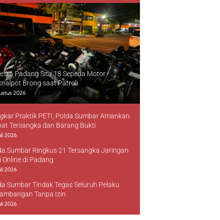
resta Padang Sita 18 Sepeda Motor
knalpot Brong saat Patroli
ustus 2026
gkar Praktik PETI, Polda Sumbar Amankan
at Tersangka dan Barang Bukti
li 2026
da Sumbar Ringkus 21 Tersangka Jaringan
i Online di Padang
li 2026
da Sumbar Tindak Tegas Seluruh Pelaku
ambangan Tanpa Izin
li 2026