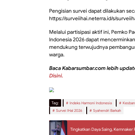
Pengisian survei dapat dilakukan sec
https://surveiihai.neterra.id/s/surveiih
Melalui partisipasi aktif ini, Pemko
Indonesia 2026 dapat mencerminkan 
mendukung terwujudnya pembangunan
warga.
Baca Kabarsumbar.com lebih updat
Disini.
Tag:
Indeks Harmoni Indonesia
Kesban
Survei IHaI 2026
Syahendri Barkah
Tingkatkan Daya Saing, Kemnaker 