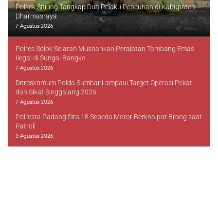
Polsek Sitiung Tangkap Dua Pelaku Pencurian di Kabupaten
Dharmasraya
7 Agustus 2026
Polres Solok Selatan Musnahkan Peralatan Tambang Emas
Ilegal di Sungai Bangko
7 Agustus 2026
Ditreskrimum Polda Sumbar Lampaui Target Operasi Pekat
dan Sikat Singgalang 2026
7 Agustus 2026
Polresta Padang Sita 18 Sepeda Motor Berknalpot Brong saat
Patroli
3 Agustus 2026