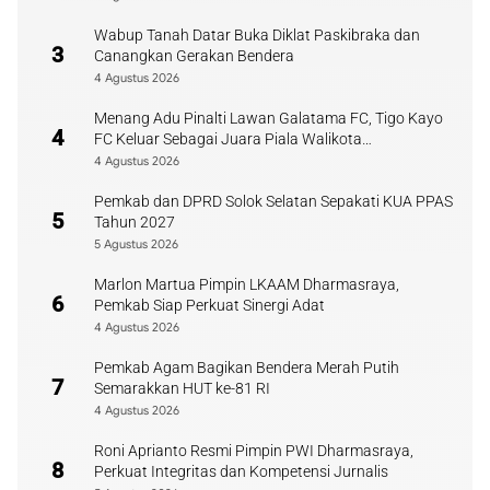
Wabup Tanah Datar Buka Diklat Paskibraka dan
3
Canangkan Gerakan Bendera
4 Agustus 2026
Menang Adu Pinalti Lawan Galatama FC, Tigo Kayo
4
FC Keluar Sebagai Juara Piala Walikota
Payakumbuh
4 Agustus 2026
Pemkab dan DPRD Solok Selatan Sepakati KUA PPAS
5
Tahun 2027
5 Agustus 2026
Marlon Martua Pimpin LKAAM Dharmasraya,
6
Pemkab Siap Perkuat Sinergi Adat
4 Agustus 2026
Pemkab Agam Bagikan Bendera Merah Putih
7
Semarakkan HUT ke-81 RI
4 Agustus 2026
Roni Aprianto Resmi Pimpin PWI Dharmasraya,
8
Perkuat Integritas dan Kompetensi Jurnalis