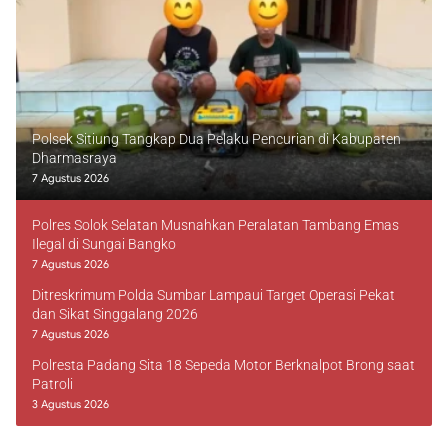
Polsek Sitiung Tangkap Dua Pelaku Pencurian di Kabupaten
Dharmasraya
7 Agustus 2026
Polres Solok Selatan Musnahkan Peralatan Tambang Emas
Ilegal di Sungai Bangko
7 Agustus 2026
Ditreskrimum Polda Sumbar Lampaui Target Operasi Pekat
dan Sikat Singgalang 2026
7 Agustus 2026
Polresta Padang Sita 18 Sepeda Motor Berknalpot Brong saat
Patroli
3 Agustus 2026