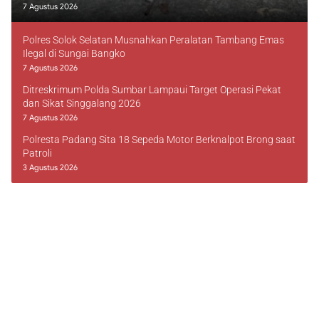
7 Agustus 2026
Polres Solok Selatan Musnahkan Peralatan Tambang Emas
Ilegal di Sungai Bangko
7 Agustus 2026
Ditreskrimum Polda Sumbar Lampaui Target Operasi Pekat
dan Sikat Singgalang 2026
7 Agustus 2026
Polresta Padang Sita 18 Sepeda Motor Berknalpot Brong saat
Patroli
3 Agustus 2026