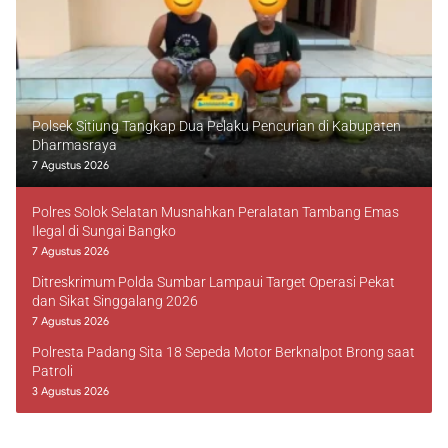
Polsek Sitiung Tangkap Dua Pelaku Pencurian di Kabupaten
Dharmasraya
7 Agustus 2026
Polres Solok Selatan Musnahkan Peralatan Tambang Emas
Ilegal di Sungai Bangko
7 Agustus 2026
Ditreskrimum Polda Sumbar Lampaui Target Operasi Pekat
dan Sikat Singgalang 2026
7 Agustus 2026
Polresta Padang Sita 18 Sepeda Motor Berknalpot Brong saat
Patroli
3 Agustus 2026