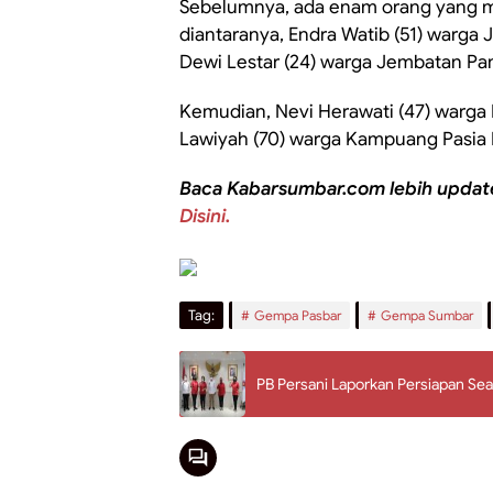
Sebelumnya, ada enam orang yang m
diantaranya, Endra Watib (51) warg
Dewi Lestar (24) warga Jembatan Pan
Kemudian, Nevi Herawati (47) warga 
Lawiyah (70) warga Kampuang Pasia 
Baca Kabarsumbar.com lebih updat
Disini.
Tag:
Gempa Pasbar
Gempa Sumbar
PB Persani Laporkan Persiapan Se