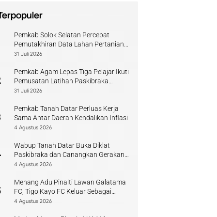
Terpopuler
Pemkab Solok Selatan Percepat
1
Pemutakhiran Data Lahan Pertanian
Pangan Berkelanjutan
31 Juli 2026
Pemkab Agam Lepas Tiga Pelajar Ikuti
2
Pemusatan Latihan Paskibraka
Sumbar
31 Juli 2026
Pemkab Tanah Datar Perluas Kerja
3
Sama Antar Daerah Kendalikan Inflasi
4 Agustus 2026
Wabup Tanah Datar Buka Diklat
4
Paskibraka dan Canangkan Gerakan
Bendera
4 Agustus 2026
Menang Adu Pinalti Lawan Galatama
5
FC, Tigo Kayo FC Keluar Sebagai
Juara Piala Walikota Payakumbuh
4 Agustus 2026