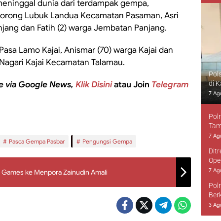
eninggal dunia dari terdampak gempa,
a Jorong Lubuk Landua Kecamatan Pasaman, Asri
jang dan Fatih (2) warga Jembatan Panjang.
Pasa Lamo Kajai, Anismar (70) warga Kajai dan
Nagari Kajai Kecamatan Talamau.
Pol
e via Google News,
Klik Disini
atau Join
Telegram
di 
7 Ag
Pol
Tam
7 Ag
Pasca Gempa Pasbar
Pengungsi Gempa
Dit
Ope
7 Ag
a Games ke Menpora Zainudin Amali
Pol
Ber
3 Ag