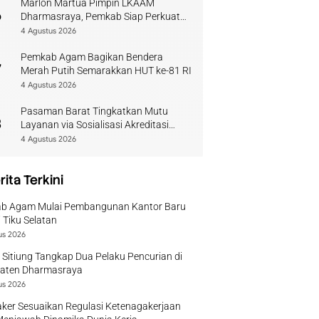
Marlon Martua Pimpin LKAAM
6
Dharmasraya, Pemkab Siap Perkuat
Sinergi Adat
4 Agustus 2026
Pemkab Agam Bagikan Bendera
7
Merah Putih Semarakkan HUT ke-81 RI
4 Agustus 2026
Pasaman Barat Tingkatkan Mutu
8
Layanan via Sosialisasi Akreditasi
Perpustakaan 2026
4 Agustus 2026
rita Terkini
b Agam Mulai Pembangunan Kantor Baru
 Tiku Selatan
us 2026
 Sitiung Tangkap Dua Pelaku Pencurian di
aten Dharmasraya
us 2026
ker Sesuaikan Regulasi Ketenagakerjaan