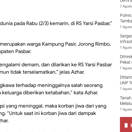
Demi 
7 Agust
Polres
Tamban
unia pada Rabu (2/3) kemarin, di RS Yarsi Pasbar,”
7 Agust
Satgas
Infras
 merupakan warga Kampung Pasir, Jorong Rimbo,
7 Agust
upaten Pasbar.
Ditres
Pekat 
mengalami demam, dan dilarikan ke RS Yarsi Pasbar
7 Agust
n tidak terselamatkan,” jelas Azhar.
Ditlan
UNP T
gkawa terhadap meninggalnya salah seorang
7 Agust
eluarga diberikan ketabahan,” kata Azhar.
Tanah 
Melalu
i yang meninggal, maka korban jiwa dari yang
7 Agust
. “Untuk saat ini korban jiwa dari dampak
har.