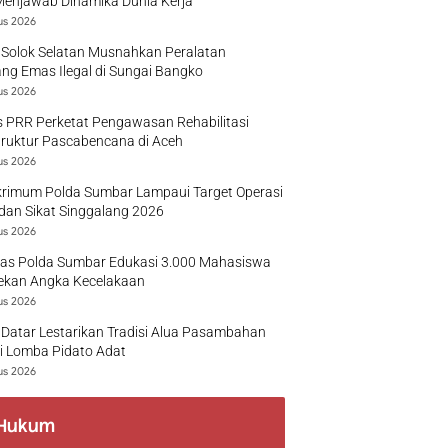
Menjawab Dinamika Dunia Kerja
us 2026
 Solok Selatan Musnahkan Peralatan
g Emas Ilegal di Sungai Bangko
us 2026
 PRR Perketat Pengawasan Rehabilitasi
truktur Pascabencana di Aceh
us 2026
krimum Polda Sumbar Lampaui Target Operasi
dan Sikat Singgalang 2026
us 2026
tas Polda Sumbar Edukasi 3.000 Mahasiswa
ekan Angka Kecelakaan
us 2026
Datar Lestarikan Tradisi Alua Pasambahan
i Lomba Pidato Adat
us 2026
Hukum