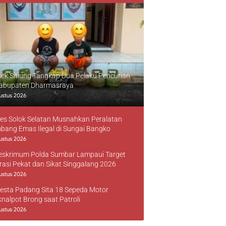
sek Sitiung Tangkap Dua Pelaku Pencurian
Kabupaten Dharmasraya
ustus 2026
res Solok Selatan Musnahkan Peralatan
bang Emas Ilegal di Sungai Bangko
ustus 2026
reskrimum Polda Sumbar Lampaui Target
rasi Pekat dan Sikat Singgalang 2026
ustus 2026
resta Padang Sita 18 Sepeda Motor
knalpot Brong saat Patroli
ustus 2026