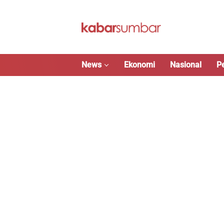
Langsung
ke
konten
News
Ekonomi
Nasional
P